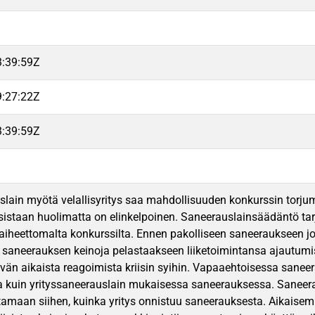
3:39:59Z
9:27:22Z
3:39:59Z
slain myötä velallisyritys saa mahdollisuuden konkurssin torjumi
staan huolimatta on elinkelpoinen. Saneerauslainsäädäntö tarjoaa
 aiheettomalta konkurssilta. Ennen pakolliseen saneeraukseen jo
saneerauksen keinoja pelastaakseen liiketoimintansa ajautumise
ttävän aikaista reagoimista kriisin syihin. Vapaaehtoisessa sane
a kuin yrityssaneerauslain mukaisessa saneerauksessa. Saneer
amaan siihen, kuinka yritys onnistuu saneerauksesta. Aikaisemp