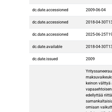
dc.date.accessioned
2009-06-04
dc.date.accessioned
2018-04-30T1
dc.date.accessioned
2025-06-25T1
dc.date.available
2018-04-30T1
dc.date.issued
2009
Yrityssaneerau
maksuvaikeuksi
keinon välttyä
vapaaehtoisen 
edellyttää rii
samankaltaisi
omiaan vaikutt