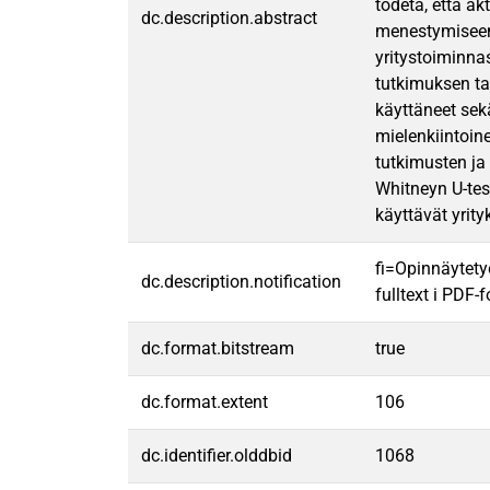
todeta, että ak
dc.description.abstract
menestymiseen 
yritystoiminna
tutkimuksen ta
käyttäneet sek
mielenkiintoin
tutkimusten ja 
Whitneyn U-tes
käyttävät yrit
fi=Opinnäytety
dc.description.notification
fulltext i PDF-
dc.format.bitstream
true
dc.format.extent
106
dc.identifier.olddbid
1068