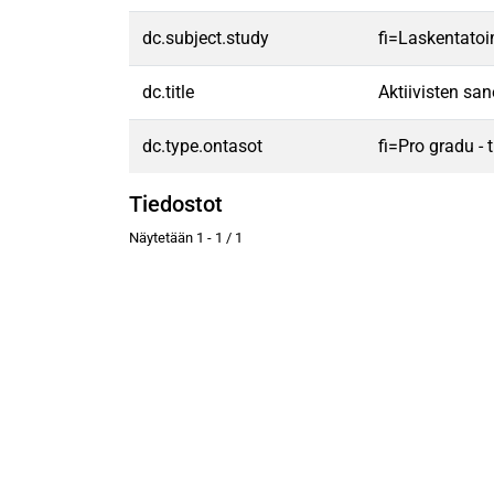
dc.subject.study
fi=Laskentatoi
dc.title
Aktiivisten sa
dc.type.ontasot
fi=Pro gradu -
Tiedostot
Näytetään
1 - 1 / 1