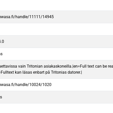
.uwasa.fi/handle/11111/14945
.0
ss
uettavissa vain Tritonian asiakaskoneilla.|en=Full text can be rea
ulltext kan läsas enbart på Tritonias datorer.|
.uwasa.fi/handle/10024/1020
us