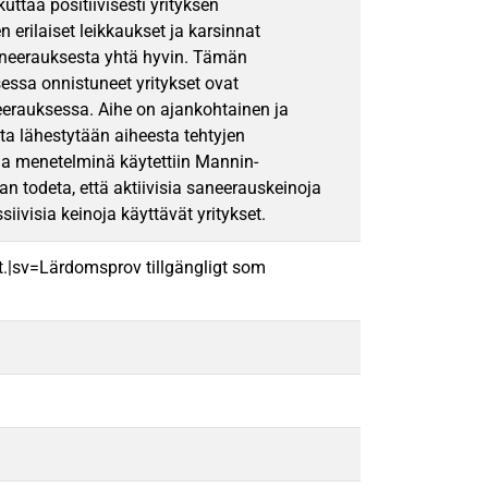
uttaa positiivisesti yrityksen
erilaiset leikkaukset ja karsinnat
saneerauksesta yhtä hyvin. Tämän
essa onnistuneet yritykset ovat
eerauksessa. Aihe on ajankohtainen ja
ta lähestytään aiheesta tehtyjen
sina menetelminä käytettiin Mannin-
an todeta, että aktiivisia saneerauskeinoja
ivisia keinoja käyttävät yritykset.
t.|sv=Lärdomsprov tillgängligt som