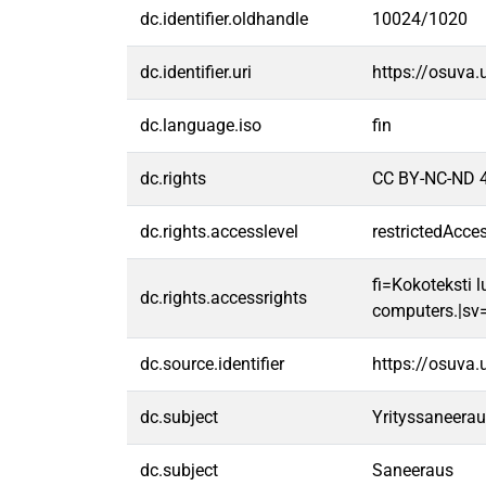
dc.identifier.oldhandle
10024/1020
dc.identifier.uri
https://osuva
dc.language.iso
fin
dc.rights
CC BY-NC-ND 4
dc.rights.accesslevel
restrictedAcce
fi=Kokoteksti l
dc.rights.accessrights
computers.|sv=F
dc.source.identifier
https://osuva
dc.subject
Yrityssaneera
dc.subject
Saneeraus