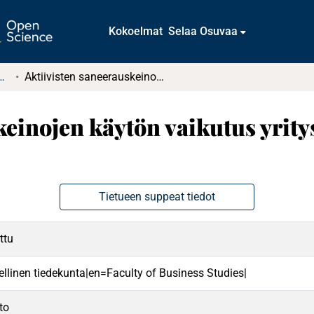
Kokoelmat
Selaa Osuvaa
t ja diplomityöt (rajattu saatavuus)
Aktiivisten saneerauskeinojen käytön vaikutus yrityssaneerauksessa onnistumiseen
keinojen käytön vaikutus yrit
Tietueen suppeat tiedot
ttu
ellinen tiedekunta|en=Faculty of Business Studies|
to