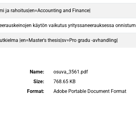
mi ja rahoitus|en=Accounting and Finance|
neerauskeinojen käytön vaikutus yrityssaneerauksessa onnistum
 tutkielma |en=Master's thesis|sv=Pro gradu -avhandling|
Name:
osuva_3561.pdf
Size:
768.65 KB
Format:
Adobe Portable Document Format