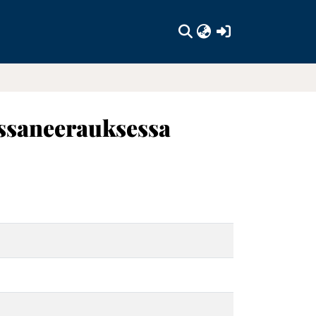
(current)
yssaneerauksessa