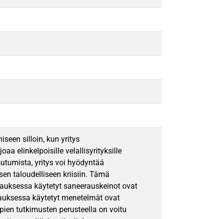
seen silloin, kun yritys
 elinkelpoisille velallisyrityksille
utumista, yritys voi hyödyntää
n taloudelliseen kriisiin. Tämä
erauksessa käytetyt saneerauskeinot ovat
auksessa käytetyt menetelmät ovat
ien tutkimusten perusteella on voitu