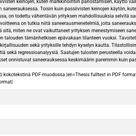
tiivisten keinojen, kuten markkinointiin panostamisen, käyttö vaik
saneerauksessa. Toisin kuin passiivisten keinojen käytön, kuten 
ssa, on todettu vähentävän yrityksen mahdollisuuksia selvitä 
voitteena on tutkia niitä saneerausmenetelmiä, joita saneerauks
ä sitä, miten ne ovat vaikuttaneet yrityksen menestymiseen san
en talouden tämänhetkisen epävakaan tilanteen vuoksi. Tavoitet
kirjallisuuden sekä yrityksille tehdyn kyselyn kautta. Tilastolli
tiä sekä regressioanalyysiä. Saatujen tulosten perusteella voida
ykset onnistuvat saneerauksessa keskimäärin paremmin kuin passi
ö kokotekstinä PDF-muodossa.|en=Thesis fulltext in PDF forma
format|