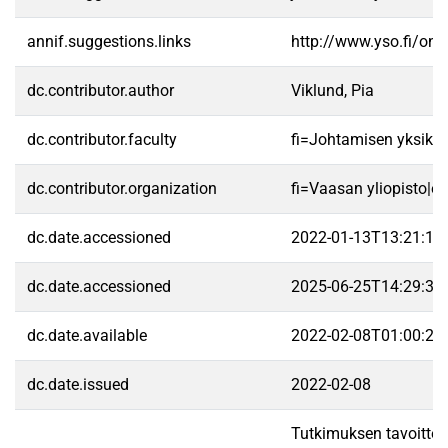
annif.suggestions.links
http://www.yso.fi/on
dc.contributor.author
Viklund, Pia
dc.contributor.faculty
fi=Johtamisen yksikk
dc.contributor.organization
fi=Vaasan yliopisto|e
dc.date.accessioned
2022-01-13T13:21:15
dc.date.accessioned
2025-06-25T14:29:36
dc.date.available
2022-02-08T01:00:27
dc.date.issued
2022-02-08
Tutkimuksen tavoitteen