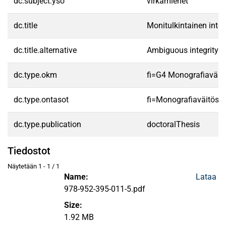
dc.subject.yso
virkamiehet
dc.title
Monitulkintainen integ
dc.title.alternative
Ambiguous integrity : 
dc.type.okm
fi=G4 Monografiaväit
dc.type.ontasot
fi=Monografiaväitöski
dc.type.publication
doctoralThesis
Tiedostot
Näytetään
1 - 1 / 1
Name:
Lataa
978-952-395-011-5.pdf
Size:
1.92 MB