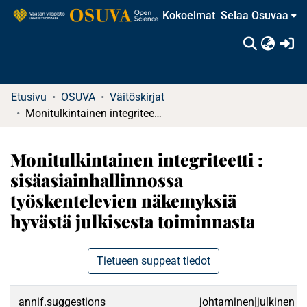
Kokoelmat
Selaa Osuvaa
(c
Etusivu
OSUVA
Väitöskirjat
Monitulkintainen integriteetti : sisäasiainhallinnossa työskentelevien näkemyksiä hyvästä julkisesta toiminnasta
Monitulkintainen integriteetti :
sisäasiainhallinnossa
työskentelevien näkemyksiä
hyvästä julkisesta toiminnasta
Tietueen suppeat tiedot
annif.suggestions
johtaminen|julkinen hal