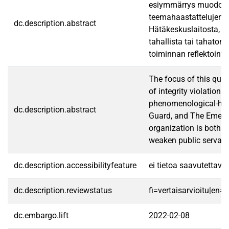
esiymmärrys muodostuu 
teemahaastattelujen av
dc.description.abstract
Hätäkeskuslaitosta, Ma
tahallista tai tahaton
toiminnan reflektointi 
The focus of this qual
of integrity violation
phenomenological-herme
dc.description.abstract
Guard, and The Emergen
organization is both t
weaken public servants’
dc.description.accessibilityfeature
ei tietoa saavutettav
dc.description.reviewstatus
fi=vertaisarvioitu|en=
dc.embargo.lift
2022-02-08