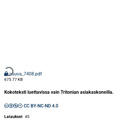
ataan...
osuva_7408.pdf
675.77 KB
Kokoteksti luettavissa vain Tritonian asiakaskoneilla.
CC BY-NC-ND 4.0
Lataukset
45