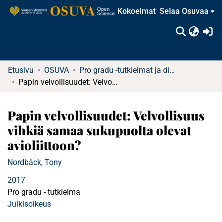
Kokoelmat
Selaa Osuvaa
(c
Etusivu
OSUVA
Pro gradu -tutkielmat ja diplomityöt (rajattu saatavuus)
Papin velvollisuudet: Velvollisuus vihkiä samaa sukupuolta olevat avioliittoon?
Papin velvollisuudet: Velvollisuus
vihkiä samaa sukupuolta olevat
avioliittoon?
Nordbäck, Tony
2017
Pro gradu - tutkielma
Julkisoikeus