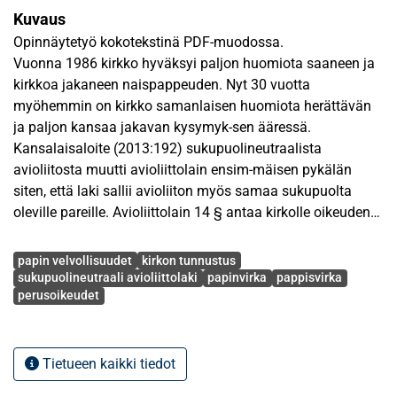
Kuvaus
Opinnäytetyö kokotekstinä PDF-muodossa.
Vuonna 1986 kirkko hyväksyi paljon huomiota saaneen ja
kirkkoa jakaneen naispappeuden. Nyt 30 vuotta
myöhemmin on kirkko samanlaisen huomiota herättävän
ja paljon kansaa jakavan kysymyk-sen ääressä.
Kansalaisaloite (2013:192) sukupuolineutraalista
avioliitosta muutti avioliittolain ensim-mäisen pykälän
siten, että laki sallii avioliiton myös samaa sukupuolta
oleville pareille. Avioliittolain 14 § antaa kirkolle oikeuden
vihkiä avioliittoon. Kirkollisen vihkimyksen toimittaminen
Avainsanat
kuuluu papin vel-vollisuuksiin. Hämmennystä on
papin velvollisuudet
kirkon tunnustus
aiheuttanut se, koskeeko avioliittolain muutos myös
sukupuolineutraali avioliittolaki
papinvirka
pappisvirka
perusoikeudet
kirkkoa. Tämän tutkimuksen tarkoituksena on selvittää,
onko evankelis-luterilaisen kirkon pappi velvollinen
vihkimään samaa sukupuolta olevia pareja avioliittoon
sekä mitä mahdollisia seuraamuksia seuraa papille, joka
Tietueen kaikki tiedot
toimii vastoin kirkon avioliittonäkemystä. Lisäksi