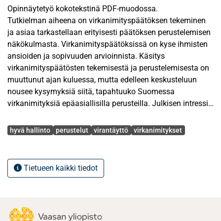
Opinnäytetyö kokotekstinä PDF-muodossa.
Tutkielman aiheena on virkanimityspäätöksen tekeminen
ja asiaa tarkastellaan erityisesti päätöksen perustelemisen
näkökulmasta. Virkanimityspäätöksissä on kyse ihmisten
ansioiden ja sopivuuden arvioinnista. Käsitys
virkanimityspäätösten tekemisestä ja perustelemisesta on
muuttunut ajan kuluessa, mutta edelleen keskusteluun
nousee kysymyksiä siitä, tapahtuuko Suomessa
virkanimityksiä epäasiallisilla perusteilla. Julkisen intressin
mukaista on, että virkanimityspäätökset tehdään oikein ja
Avainsanat
lain vaatimalla tavalla.
hyvä hallinto
perustelut
virantäyttö
virkanimitykset
Yleiset opit päätösten perustelemisesta pohjautuvat
oikeudenmukaisen oikeudenkäynnin ja hyvän hallinnon
Tietueen kaikki tiedot
käsitteisiin. Näiden aiheiden tutkimisen tärkeimpänä
lähteenä on lainsäädäntö. Oikeustieteelliselle tutkimukselle
tyypillinen tutkimusmetodi, oikeusdogmatiikka, on
käytössä myös tässä tutkielmassa.