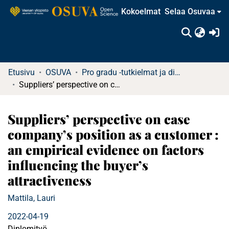
Kokoelmat
Selaa Osuvaa
(c
Etusivu
OSUVA
Pro gradu -tutkielmat ja diplomityöt
Suppliers’ perspective on case company’s position as a customer : an empirical evidence on factors influencing the buyer’s attractiveness
Suppliers’ perspective on case
company’s position as a customer :
an empirical evidence on factors
influencing the buyer’s
attractiveness
Mattila, Lauri
2022-04-19
Diplomityö