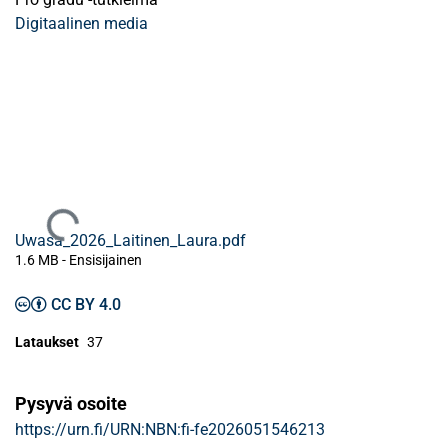
Digitaalinen media
Ladataan...
Uwasa_2026_Laitinen_Laura.pdf
1.6 MB
- Ensisijainen
CC BY 4.0
Lataukset
37
Pysyvä osoite
https://urn.fi/URN:NBN:fi-fe2026051546213