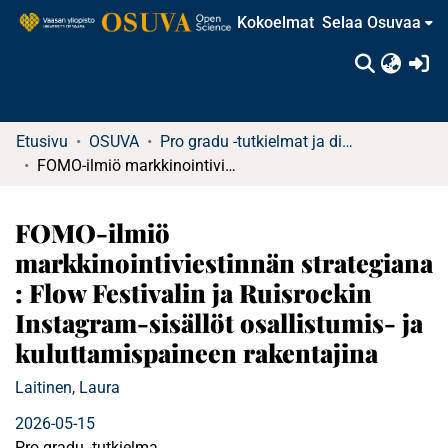
Kokoelmat
Selaa Osuvaa
(c
Etusivu
OSUVA
Pro gradu -tutkielmat ja diplomityöt
FOMO-ilmiö markkinointiviestinnän strategiana : Flow Festivalin ja Ruisrockin Instagram-sisällöt osallistumis- ja kuluttamispaineen rakentajina
FOMO-ilmiö
markkinointiviestinnän strategiana
: Flow Festivalin ja Ruisrockin
Instagram-sisällöt osallistumis- ja
kuluttamispaineen rakentajina
Laitinen, Laura
2026-05-15
Pro gradu -tutkielma