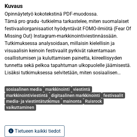
Kuvaus
Opinnäytetyö kokotekstinä PDF-muodossa.
Tämä pro gradu -tutkielma tarkastelee, miten suomalaiset
festivaaliorganisaatiot hyödyntävät FOMO-ilmiötä (Fear Of
Missing Out) Instagram-markkinointiviestinnässään.
Tutkimuksessa analysoidaan, millaisin kielellisin ja
visuaalisin keinoin festivaalit pyrkivät rakentamaan
osallistumisen ja kuluttamisen painetta, kiireellisyyden
tunnetta sekä pelkoa tapahtuman ulkopuolelle jäämisestä.
Lisäksi tutkimuksessa selvitetään, miten sosiaalisen
median markkinointiviestinnällä pyritään vaikuttamaan
Avainsanat
kuluttajien reaktioihin, sosiaaliseen samaistumiseen ja
sosiaalinen media
markkinointi
viestintä
tapahtumiin osallistumisen halukkuuteen.
markkinointiviestintä
digitaalinen markkinointi
festivaalit
media- ja viestintätutkimus
mainonta
Ruisrock
vaikuttaminen
Tutkimuksen teoreettinen viitekehys rakentuu FOMO-
teorian, sosiaalisen vertailun teorian sekä identiteettiteorian
ympärille. Tutkimus toteutetaan laadullisena
Tietueen kaikki tiedot
aineistolähtöisenä sisällönanalyysinä, jota täydennetään