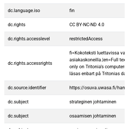
dc.language.iso
fin
dc.rights
CC BY-NC-ND 4.0
dc.rights.accesslevel
restrictedAccess
fi=Kokoteksti luettavissa vain
asiakaskoneilla.|en=Full text
dc.rights.accessrights
only on Tritonia's computers.
läsas enbart på Tritonias dato
dc.source.identifier
https://osuva.uwasa.fi/han
dc.subject
strateginen johtaminen
dc.subject
osaamisen johtaminen