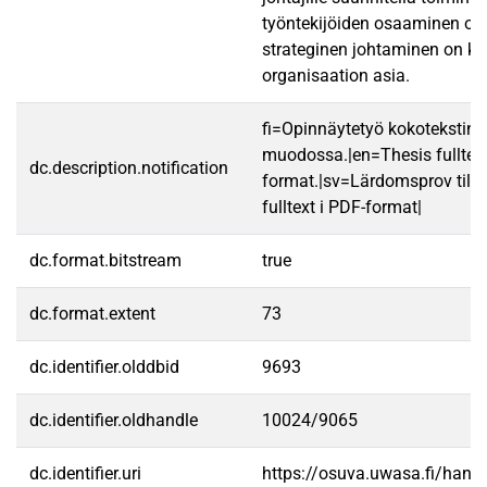
työntekijöiden osaaminen oi
strateginen johtaminen on k
organisaation asia.
fi=Opinnäytetyö kokotekstin
muodossa.|en=Thesis fulltex
dc.description.notification
format.|sv=Lärdomsprov till
fulltext i PDF-format|
dc.format.bitstream
true
dc.format.extent
73
dc.identifier.olddbid
9693
dc.identifier.oldhandle
10024/9065
dc.identifier.uri
https://osuva.uwasa.fi/han