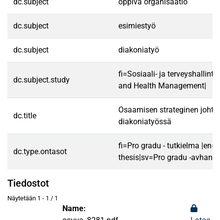
dc.subject
oppiva organisaatio
dc.subject
esimiestyö
dc.subject
diakoniatyö
fi=Sosiaali- ja terveyshallint
dc.subject.study
and Health Management|
Osaamisen strateginen joht
dc.title
diakoniatyössä
fi=Pro gradu - tutkielma |en=
dc.type.ontasot
thesis|sv=Pro gradu -avhandl
Tiedostot
Näytetään
1 - 1 / 1
Name: