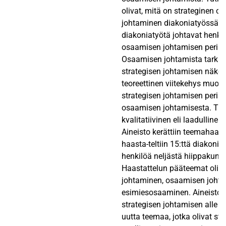
olivat, mitä on strateginen 
johtaminen diakoniatyössä, j
diakoniatyötä johtavat henki
osaamisen johtamisen periaat
Osaamisen johtamista tarkast
strategisen johtamisen näkök
teoreettinen viitekehys muod
strategisen johtamisen periaa
osaamisen johtamisesta. Tut
kvalitatiivinen eli laadullinen
Aineisto kerättiin teemahaasta
haasta-teltiin 15:ttä diakoni
henkilöä neljästä hiippakunn
Haastattelun pääteemat oliva
johtaminen, osaamisen johta
esimiesosaaminen. Aineiston 
strategisen johtamisen alle 
uutta teemaa, jotka olivat str