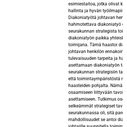
esimiestaitoa, jotka olivat k
hallinta ja hyvän työilmapiir
Diakoniatyötä johtavan henki
hahmotettava diakoniatyö o
seurakunnan strategista toim
diakoniatyön paikka yhteisku
toimijana. Tämä haastoi dia
johtavan henkilön ennakoim
tulevaisuuden tarpeita ja haas
asettamaan diakoniatyön tavo
seurakunnan strategisiin tavo
että toimintaympäristöstä n
haasteiden pohjalta. Nämä va
osaamiseen liittyvään tavoitt
asettamiseen. Tutkimus osoitt
selkeämmät strategiset tavoit
seurakunnassa oli, sitä par
mahdollisuudet se antoi diak
johtajille suunnitella toimint