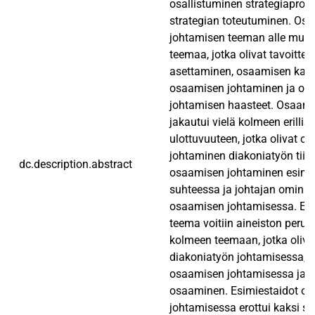
osallistuminen strategiaprose
strategian toteutuminen. Os
johtamisen teeman alle muod
teemaa, jotka olivat tavoittei
asettaminen, osaamisen kart
osaamisen johtaminen ja os
johtamisen haasteet. Osaam
jakautui vielä kolmeen erillis
ulottuvuuteen, jotka olivat o
johtaminen diakoniatyön tiim
dc.description.abstract
osaamisen johtaminen esimies
suhteessa ja johtajan ominai
osaamisen johtamisessa. Es
teema voitiin aineiston perus
kolmeen teemaan, jotka oliva
diakoniatyön johtamisessa, e
osaamisen johtamisessa ja 
osaaminen. Esimiestaidot o
johtamisessa erottui kaksi s