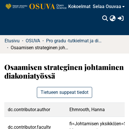
Kokoelmat
Selaa Osuvaa
(c
Etusivu
OSUVA
Pro gradu -tutkielmat ja diplomityöt (rajattu saatavuus)
Osaamisen strateginen johtaminen diakoniatyössä
Osaamisen strateginen johtaminen
diakoniatyössä
Tietueen suppeat tiedot
dc.contributor.author
Ehrnrooth, Hanna
fi=Johtamisen yksikkö|en=Sc
dc.contributor.faculty