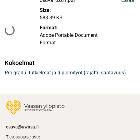
osuva_8281.pdf
Lataa
Size:
583.39 KB
Format:
Ladataan...
Adobe Portable Document
Format
Kokoelmat
Pro gradu -tutkielmat ja diplomityöt (rajattu saatavuus)
osuva@uwasa.fi
Tietosuojaseloste