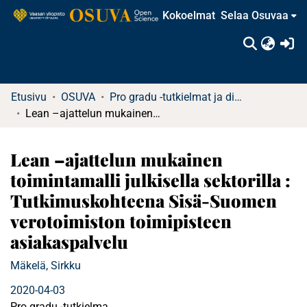
Kokoelmat
Selaa Osuvaa
(c
Etusivu
OSUVA
Pro gradu -tutkielmat ja diplomityöt
Lean –ajattelun mukainen toimintamalli julkisella sektorilla : Tutkimuskohteena Sisä-Suomen verotoimiston toimipisteen asiakaspalvelu
Lean –ajattelun mukainen
toimintamalli julkisella sektorilla :
Tutkimuskohteena Sisä-Suomen
verotoimiston toimipisteen
asiakaspalvelu
Mäkelä, Sirkku
2020-04-03
Pro gradu -tutkielma