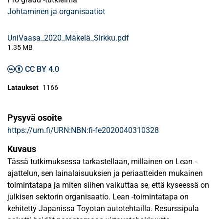
Johtaminen ja organisaatiot
UniVaasa_2020_Mäkelä_Sirkku.pdf
1.35 MB
CC BY 4.0
Lataukset
1166
Pysyvä osoite
https://urn.fi/URN:NBN:fi-fe2020040310328
Kuvaus
Tässä tutkimuksessa tarkastellaan, millainen on Lean -
ajattelun, sen lainalaisuuksien ja periaatteiden mukainen
toimintatapa ja miten siihen vaikuttaa se, että kyseessä on
julkisen sektorin organisaatio. Lean -toimintatapa on
kehitetty Japanissa Toyotan autotehtailla. Resurssipula