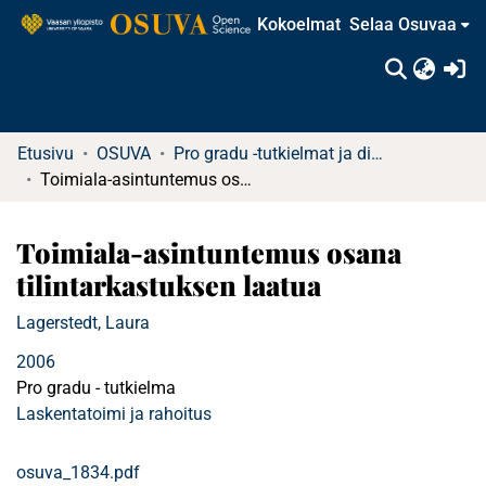
Kokoelmat
Selaa Osuvaa
(c
Etusivu
OSUVA
Pro gradu -tutkielmat ja diplomityöt
Toimiala-asintuntemus osana tilintarkastuksen laatua
Toimiala-asintuntemus osana
tilintarkastuksen laatua
Lagerstedt, Laura
2006
Pro gradu - tutkielma
Laskentatoimi ja rahoitus
osuva_1834.pdf