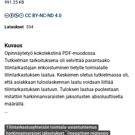
991.25 KB
CC BY-NC-ND 4.0
Lataukset
334
Kuvaus
Opinnäytetyö kokotekstinä PDF-muodossa.
Tutkielman tarkoituksena oli selvittää parantaako
tilintarkastajan erikoistuminen tietylle toimialalle
tilintarkastuksen laatua. Keskeinen oletus tutkielmassa oli,
että asiakkaan tuloslaskennan laatu voidaan liittää
tilintarkastuksen laatuun. Tuloksen laatua puolestaan
mitattiin harkinnanvaraisten jaksotusten absoluuttisella
määrällä.
Tutkimuksen empiirinen aineisto kerättiin yhdysvaltalaisten
Avainsanat
Big-4 tilintarkastusyhteisöjen asiakkaiden tilinpäätöksistä
Tilintarkastusyhteisön toimiala-asiantuntemus
vuosilta 2004–2005. Lopullinen aineisto koostui 1046
harkinnanvaraiset jaksotukset
lineaarinen regressio