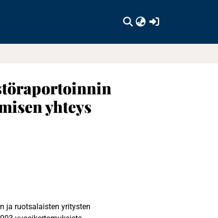
(current)
störaportoinnin
ymisen yhteys
n ja ruotsalaisten yritysten