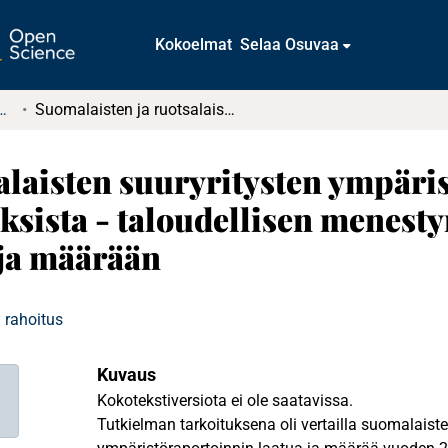
Kokoelmat
Selaa Osuvaa
tkielmat ja diplomityöt
Suomalaisten ja ruotsalaisten suuryritysten ympäristöraportoinnin vertailu vuosikertomuksista - taloudellisen menestymisen yhteys raportoinnin laatuun ja määrään
alaisten suuryritysten ympäri
ksista - taloudellisen menest
 ja määrään
 rahoitus
Kuvaus
Kokotekstiversiota ei ole saatavissa.
Tutkielman tarkoituksena oli vertailla suomalaiste