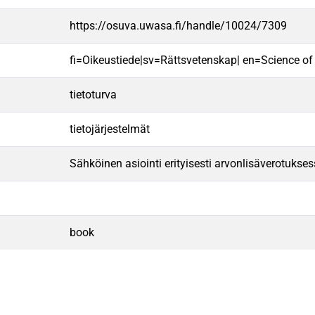
https://osuva.uwasa.fi/handle/10024/7309
fi=Oikeustiede|sv=Rättsvetenskap| en=Science of
tietoturva
tietojärjestelmät
Sähköinen asiointi erityisesti arvonlisäverotukse
book