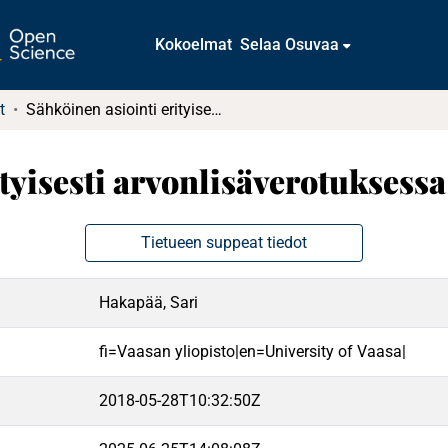
Kokoelmat
Selaa Osuvaa
t
Sähköinen asiointi erityisesti arvonlisäverotuksessa
tyisesti arvonlisäverotuksessa
Tietueen suppeat tiedot
Hakapää, Sari
fi=Vaasan yliopisto|en=University of Vaasa|
2018-05-28T10:32:50Z