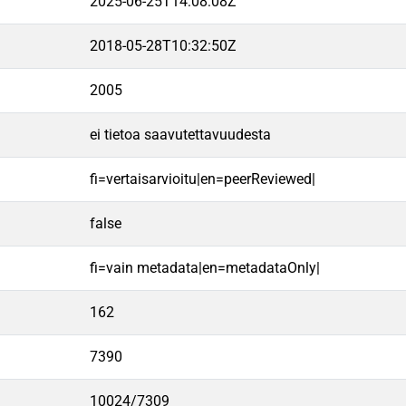
2025-06-25T14:08:08Z
2018-05-28T10:32:50Z
2005
ei tietoa saavutettavuudesta
fi=vertaisarvioitu|en=peerReviewed|
false
fi=vain metadata|en=metadataOnly|
162
7390
10024/7309