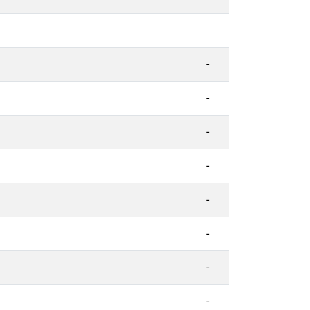
-
-
-
-
-
-
-
-