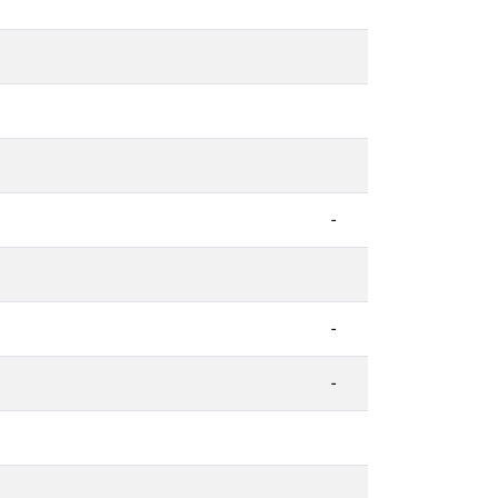
-
-
-