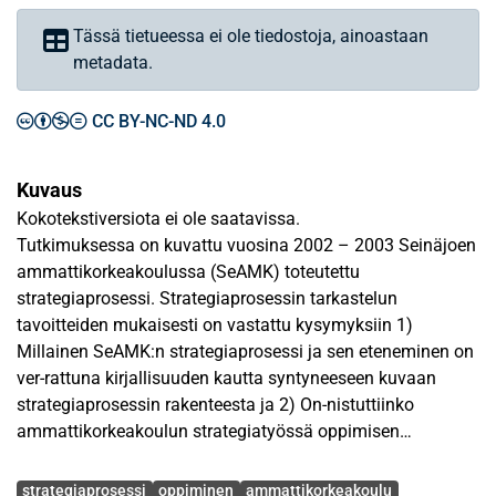
Tässä tietueessa ei ole tiedostoja, ainoastaan
metadata.
CC BY-NC-ND 4.0
Kuvaus
Kokotekstiversiota ei ole saatavissa.
Tutkimuksessa on kuvattu vuosina 2002 – 2003 Seinäjoen
ammattikorkeakoulussa (SeAMK) toteutettu
strategiaprosessi. Strategiaprosessin tarkastelun
tavoitteiden mukaisesti on vastattu kysymyksiin 1)
Millainen SeAMK:n strategiaprosessi ja sen eteneminen on
ver-rattuna kirjallisuuden kautta syntyneeseen kuvaan
strategiaprosessin rakenteesta ja 2) On-nistuttiinko
ammattikorkeakoulun strategiatyössä oppimisen
näkökulmasta?
Avainsanat
strategiaprosessi
oppiminen
ammattikorkeakoulu