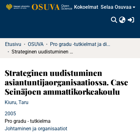
Kokoelmat
Selaa Osuvaa
(c
Etusivu
OSUVA
Pro gradu -tutkielmat ja diplomityöt
Strateginen uudistuminen asiantuntijaorganisaatiossa. Case Seinäjoen ammattikorkeakoulu
Strateginen uudistuminen
asiantuntijaorganisaatiossa. Case
Seinäjoen ammattikorkeakoulu
Kiuru, Taru
2005
Pro gradu - tutkielma
Johtaminen ja organisaatiot