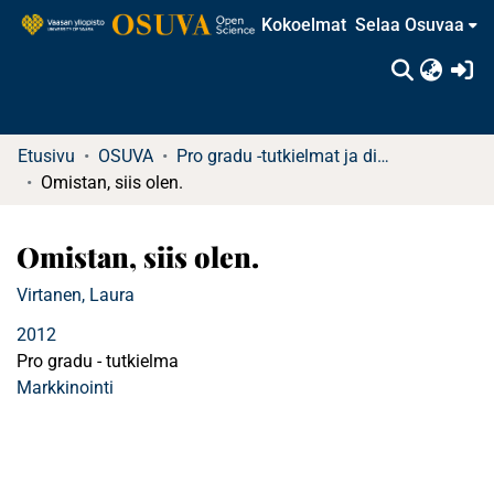
Kokoelmat
Selaa Osuvaa
(c
Etusivu
OSUVA
Pro gradu -tutkielmat ja diplomityöt (rajattu saatavuus)
Omistan, siis olen.
Omistan, siis olen.
Virtanen, Laura
2012
Pro gradu - tutkielma
Markkinointi