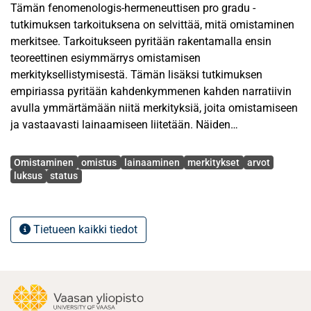
Tämän fenomenologis-hermeneuttisen pro gradu -
tutkimuksen tarkoituksena on selvittää, mitä omistaminen
merkitsee. Tarkoitukseen pyritään rakentamalla ensin
teoreettinen esiymmärrys omistamisen
merkityksellistymisestä. Tämän lisäksi tutkimuksen
empiriassa pyritään kahdenkymmenen kahden narratiivin
avulla ymmärtämään niitä merkityksiä, joita omistamiseen
ja vastaavasti lainaamiseen liitetään. Näiden
lähestymistapojen kautta selkeytyi käsitys siitä, mitä
Avainsanat
omistaminen merkitsee.
Omistaminen
omistus
lainaaminen
merkitykset
arvot
luksus
status
Tutkimuksen ensimmäisenä tavoitteena on luoda
teoreettinen esiymmärrys omistamisen merkityksistä.
Tutkimuksen teoreettinen osa rakentuu kolmen pääteeman
Tietueen kaikki tiedot
ympärille. Nämä ovat omistuksen merkitykset, omistajan
arvot sekä omistamisen seuraukset omistamisen
merkityksellistäjinä. Toisena tavoitteena on lisätä
ymmärrystä omistamisen ja vastaavasti lainaamisen
vaikutuksesta siihen, kuinka tuote merkityksellistyy.