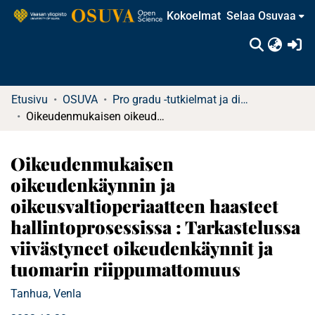
Kokoelmat
Selaa Osuvaa
(c
Etusivu
OSUVA
Pro gradu -tutkielmat ja diplomityöt
Oikeudenmukaisen oikeudenkäynnin ja oikeusvaltioperiaatteen haasteet hallintoprosessissa : Tarkastelussa viivästyneet oikeudenkäynnit ja tuomarin riippumattomuus
Oikeudenmukaisen
oikeudenkäynnin ja
oikeusvaltioperiaatteen haasteet
hallintoprosessissa : Tarkastelussa
viivästyneet oikeudenkäynnit ja
tuomarin riippumattomuus
Tanhua, Venla