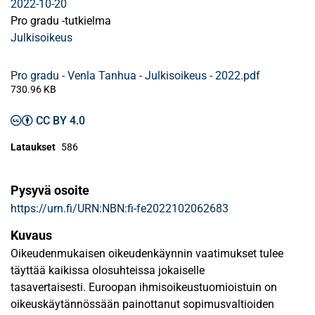
2022-10-20
Pro gradu -tutkielma
Julkisoikeus
Pro gradu - Venla Tanhua - Julkisoikeus - 2022.pdf
730.96 KB
CC BY 4.0
Lataukset
586
Pysyvä osoite
https://urn.fi/URN:NBN:fi-fe2022102062683
Kuvaus
Oikeudenmukaisen oikeudenkäynnin vaatimukset tulee
täyttää kaikissa olosuhteissa jokaiselle
tasavertaisesti. Euroopan ihmisoikeustuomioistuin on
oikeuskäytännössään painottanut sopimusvaltioiden