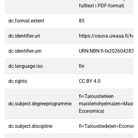
fulltext i PDF-format|
dc.format.extent
85
dc.identifier.uri
https://osuva.uwasa.fi/h
dc.identifier.urn
URN:NBN:fi-fe2026042835
dc.language.iso
fin
dc.rights
CC BY 4.0
fi=Taloustieteen
dc.subject.degreeprogramme
maisteriohjelma|en=Master
Economics|
dc.subject.discipline
fi=Taloustiede|en=Economi