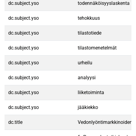
dc.subject.yso
todennäköisyyslaskenta
dc.subject.yso
tehokkuus
dc.subject.yso
tilastotiede
dc.subject.yso
tilastomenetelmät
dc.subject.yso
urheilu
dc.subject.yso
analyysi
dc.subject.yso
liiketoiminta
dc.subject.yso
jääkiekko
dc.title
Vedonlyöntimarkkinoiden 