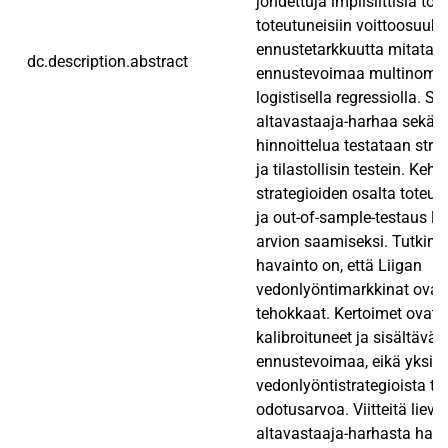
johdettuja implisiittisiä t
toteutuneisiin voittoosuuks
ennustetarkkuutta mitataan 
dc.description.abstract
ennustevoimaa multinomiaa
logistisella regressiolla. Su
altavastaaja-harhaa sekä 
hinnoittelua testataan stra
ja tilastollisin testein. Keh
strategioiden osalta toteut
ja out-of-sample-testaus 
arvion saamiseksi. Tutkim
havainto on, että Liigan
vedonlyöntimarkkinat ovat 
tehokkaat. Kertoimet ovat 
kalibroituneet ja sisältävät
ennustevoimaa, eikä yksikä
vedonlyöntistrategioista tuo
odotusarvoa. Viitteitä lievä
altavastaaja-harhasta hava