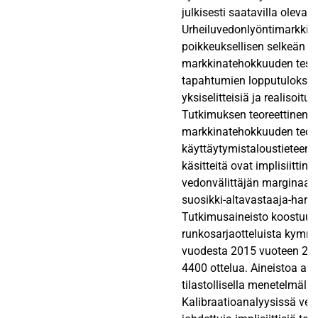
julkisesti saatavilla olevan
Urheiluvedonlyöntimarkkina
poikkeuksellisen selkeän y
markkinatehokkuuden testa
tapahtumien lopputulokset
yksiselitteisiä ja realisoitu
Tutkimuksen teoreettinen v
markkinatehokkuuden teori
käyttäytymistaloustieteen 
käsitteitä ovat implisiittin
vedonvälittäjän marginaali,
suosikki-altavastaaja-harha
Tutkimusaineisto koostuu 
runkosarjaotteluista kymm
vuodesta 2015 vuoteen 2025
4400 ottelua. Aineistoa an
tilastollisella menetelmällä
Kalibraatioanalyysissä ver