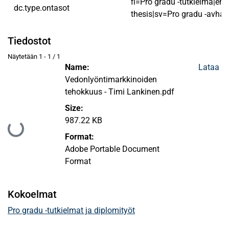
fi=Pro gradu -tutkielma|en
dc.type.ontasot
thesis|sv=Pro gradu -avhan
Tiedostot
Näytetään
1 - 1 / 1
Name:
Lataa
Vedonlyöntimarkkinoiden
tehokkuus - Timi Lankinen.pdf
Size:
987.22 KB
Ladataan...
Format:
Adobe Portable Document
Format
Kokoelmat
Pro gradu -tutkielmat ja diplomityöt