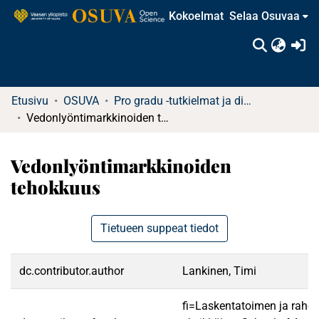
Kokoelmat
Selaa Osuvaa
(c
Etusivu
OSUVA
Pro gradu -tutkielmat ja diplomityöt
Vedonlyöntimarkkinoiden tehokkuus
Vedonlyöntimarkkinoiden
tehokkuus
Tietueen suppeat tiedot
dc.contributor.author
Lankinen, Timi
fi=Laskentatoimen ja rahoi