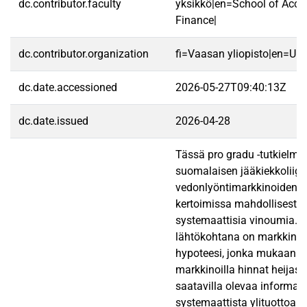
dc.contributor.faculty
yksikkö|en=School of Acco
Finance|
dc.contributor.organization
fi=Vaasan yliopisto|en=Uni
dc.date.accessioned
2026-05-27T09:40:13Z
dc.date.issued
2026-04-28
Tässä pro gradu -tutkielma
suomalaisen jääkiekkoliiga
vedonlyöntimarkkinoiden t
kertoimissa mahdollisesti e
systemaattisia vinoumia. 
lähtökohtana on markkina
hypoteesi, jonka mukaan te
markkinoilla hinnat heijast
saatavilla olevaa informaat
systemaattista ylituottoa 