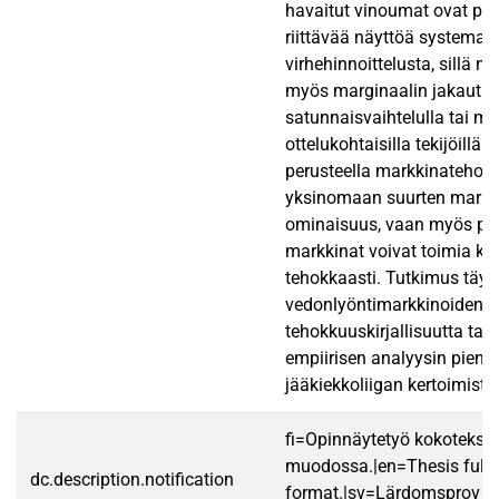
havaitut vinoumat ovat pien
riittävää näyttöä systemaat
virhehinnoittelusta, sillä ne
myös marginaalin jakautum
satunnaisvaihtelulla tai mu
ottelukohtaisilla tekijöillä.
perusteella markkinatehokk
yksinomaan suurten markk
ominaisuus, vaan myös p
markkinat voivat toimia ko
tehokkaasti. Tutkimus täy
vedonlyöntimarkkinoiden
tehokkuuskirjallisuutta tar
empiirisen analyysin pie
jääkiekkoliigan kertoimista
fi=Opinnäytetyö kokotekst
muodossa.|en=Thesis fullt
dc.description.notification
format.|sv=Lärdomsprov ti