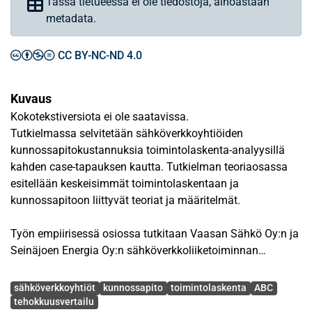
Tässä tietueessa ei ole tiedostoja, ainoastaan
metadata.
CC BY-NC-ND 4.0
Kuvaus
Kokotekstiversiota ei ole saatavissa.
Tutkielmassa selvitetään sähköverkkoyhtiöiden
kunnossapitokustannuksia toimintolaskenta-analyysillä
kahden case-tapauksen kautta. Tutkielman teoriaosassa
esitellään keskeisimmät toimintolaskentaan ja
kunnossapitoon liittyvät teoriat ja määritelmät.
Työn empiirisessä osiossa tutkitaan Vaasan Sähkö Oy:n ja
Seinäjoen Energia Oy:n sähköverkkoliiketoiminnan
kustannuksia keskittyen erityisesti kunnossapitoon.
Avainsanat
Empiirinen aineisto koottiin kohdeyritysten haastatteluissa
sähköverkkoyhtiöt
kunnossapito
toimintolaskenta
ABC
ja heidän täyttämissään lomakkeissa. Menetelmänä
tehokkuusvertailu