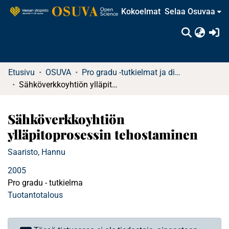
Kokoelmat
Selaa Osuvaa
(c
Etusivu
OSUVA
Pro gradu -tutkielmat ja diplomityöt
Sähköverkkoyhtiön ylläpitoprosessin tehostaminen
Sähköverkkoyhtiön
ylläpitoprosessin tehostaminen
Saaristo, Hannu
2005
Pro gradu - tutkielma
Tuotantotalous