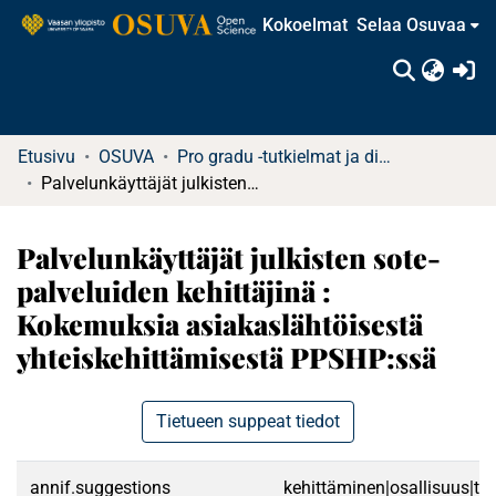
Kokoelmat
Selaa Osuvaa
(c
Etusivu
OSUVA
Pro gradu -tutkielmat ja diplomityöt
Palvelunkäyttäjät julkisten sote-palveluiden kehittäjinä : Kokemuksia asiakaslähtöisestä yhteiskehittämisestä PPSHP:ssä
Palvelunkäyttäjät julkisten sote-
palveluiden kehittäjinä :
Kokemuksia asiakaslähtöisestä
yhteiskehittämisestä PPSHP:ssä
Tietueen suppeat tiedot
annif.suggestions
kehittäminen|osallisuus|ter