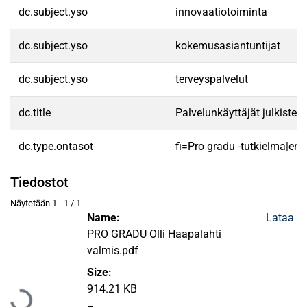
dc.subject.yso
innovaatiotoiminta
dc.subject.yso
kokemusasiantuntijat
dc.subject.yso
terveyspalvelut
dc.title
Palvelunkäyttäjät julkiste
dc.type.ontasot
fi=Pro gradu -tutkielma|en
Tiedostot
Näytetään
1 - 1 / 1
Name:
Lataa
PRO GRADU Olli Haapalahti
valmis.pdf
Ladataan...
Size:
914.21 KB