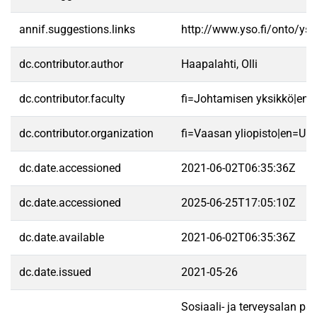
annif.suggestions.links
http://www.yso.fi/onto/ys
dc.contributor.author
Haapalahti, Olli
dc.contributor.faculty
fi=Johtamisen yksikkö|en
dc.contributor.organization
fi=Vaasan yliopisto|en=Uni
dc.date.accessioned
2021-06-02T06:35:36Z
dc.date.accessioned
2025-06-25T17:05:10Z
dc.date.available
2021-06-02T06:35:36Z
dc.date.issued
2021-05-26
Sosiaali- ja terveysalan pa