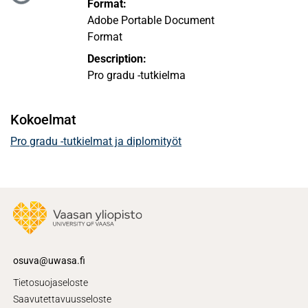
Format:
Adobe Portable Document
Format
Description:
Pro gradu -tutkielma
Kokoelmat
Pro gradu -tutkielmat ja diplomityöt
osuva@uwasa.fi
Tietosuojaseloste
Saavutettavuusseloste