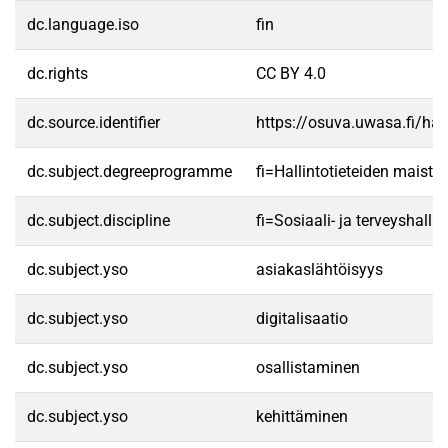
dc.language.iso
fin
dc.rights
CC BY 4.0
dc.source.identifier
https://osuva.uwasa.fi/h
dc.subject.degreeprogramme
fi=Hallintotieteiden maist
dc.subject.discipline
fi=Sosiaali- ja terveyshal
dc.subject.yso
asiakaslähtöisyys
dc.subject.yso
digitalisaatio
dc.subject.yso
osallistaminen
dc.subject.yso
kehittäminen