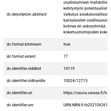
osallistumisen mahdollisuu
kehitystyön potentiaalisina
dc.description.abstract
vaikutus asiakasosallisuud
kansalaisten osallisuusoik
kolmea eri sidosryhmää: kok
kokemustoimijoiden kokemaa 
dc.format.bitstream
true
dc.format.extent
77
dc.identifier.olddbid
14119
dc.identifier.oldhandle
10024/12715
dc.identifier.uri
https://osuva.uwasa.fi/h
dc.identifier.urn
URN:NBN:fi-fe2021042611