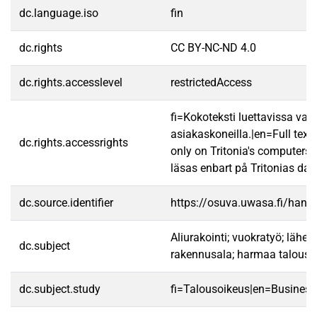
dc.language.iso
fin
dc.rights
CC BY-NC-ND 4.0
dc.rights.accesslevel
restrictedAccess
fi=Kokoteksti luettavissa vain
asiakaskoneilla.|en=Full text
dc.rights.accessrights
only on Tritonia's computers.
läsas enbart på Tritonias dato
dc.source.identifier
https://osuva.uwasa.fi/han
Aliurakointi; vuokratyö; lähet
dc.subject
rakennusala; harmaa talous
dc.subject.study
fi=Talousoikeus|en=Business