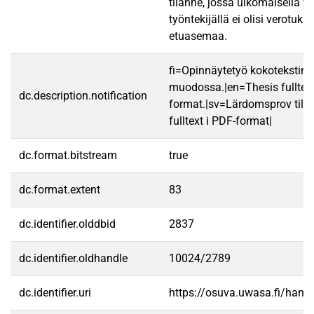
tilanne, jossa ulkomaisella yri
työntekijällä ei olisi verotukse
etuasemaa.
fi=Opinnäytetyö kokotekstin
muodossa.|en=Thesis fulltex
dc.description.notification
format.|sv=Lärdomsprov till
fulltext i PDF-format|
dc.format.bitstream
true
dc.format.extent
83
dc.identifier.olddbid
2837
dc.identifier.oldhandle
10024/2789
dc.identifier.uri
https://osuva.uwasa.fi/han