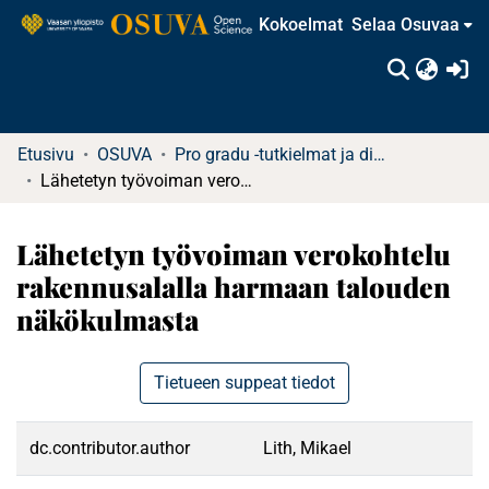
Kokoelmat
Selaa Osuvaa
(c
Etusivu
OSUVA
Pro gradu -tutkielmat ja diplomityöt (rajattu saatavuus)
Lähetetyn työvoiman verokohtelu rakennusalalla harmaan talouden näkökulmasta
Lähetetyn työvoiman verokohtelu
rakennusalalla harmaan talouden
näkökulmasta
Tietueen suppeat tiedot
dc.contributor.author
Lith, Mikael