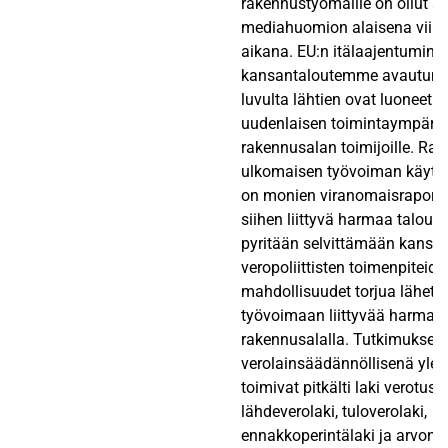
rakennustyömaille on ollut s
mediahuomion alaisena viime
aikana. EU:n itälaajentuminen
kansantaloutemme avautumi
luvulta lähtien ovat luoneet t
uudenlaisen toimintaympäris
rakennusalan toimijoille. Ra
ulkomaisen työvoiman käytö
on monien viranomaisraport
siihen liittyvä harmaa talou
pyritään selvittämään kansal
veropoliittisten toimenpiteide
mahdollisuudet torjua lähete
työvoimaan liittyvää harmaat
rakennusalalla. Tutkimuksen
verolainsäädännöllisenä ylei
toimivat pitkälti laki verotus
lähdeverolaki, tuloverolaki,
ennakkoperintälaki ja arvonli