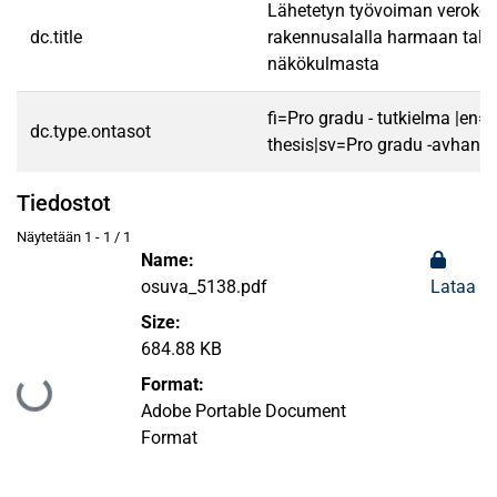
Lähetetyn työvoiman verokoh
dc.title
rakennusalalla harmaan tal
näkökulmasta
fi=Pro gradu - tutkielma |en=
dc.type.ontasot
thesis|sv=Pro gradu -avhandl
Tiedostot
Näytetään
1 - 1 / 1
Name:
osuva_5138.pdf
Lataa
Size:
684.88 KB
Format:
Ladataan...
Adobe Portable Document
Format