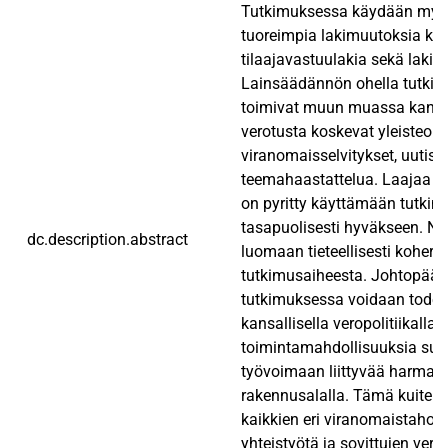
Tutkimuksessa käydään myös
tuoreimpia lakimuutoksia kosk
tilaajavastuulakia sekä laki
Lainsäädännön ohella tutkim
toimivat muun muassa kansa
verotusta koskevat yleisteoks
viranomaisselvitykset, uutisart
teemahaastattelua. Laajaa l
on pyritty käyttämään tutki
tasapuolisesti hyväkseen. Näi
dc.description.abstract
luomaan tieteellisesti koheren
tutkimusaiheesta. Johtopää
tutkimuksessa voidaan todeta
kansallisella veropolitiikalla 
toimintamahdollisuuksia suit
työvoimaan liittyvää harmaat
rakennusalalla. Tämä kuitenk
kaikkien eri viranomaistaho
yhteistyötä ja sovittujen ver