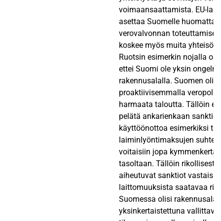
voimaansaattamista. EU-lai
asettaa Suomelle huomattavia
verovalvonnan toteuttamise
koskee myös muita yhteisön 
Ruotsin esimerkin nojalla onk
ettei Suomi ole yksin ongel
rakennusalalla. Suomen olisi
proaktiivisemmalla veropolitii
harmaata taloutta. Tällöin ei 
pelätä ankarienkaan sanktio
käyttöönottoa esimerkiksi til
laiminlyöntimaksujen suhteen
voitaisiin jopa kymmenkertai
tasoltaan. Tällöin rikollisest
aiheutuvat sanktiot vastaisiva
laittomuuksista saatavaa rik
Suomessa olisi rakennusalal
yksinkertaistettuna vallittava