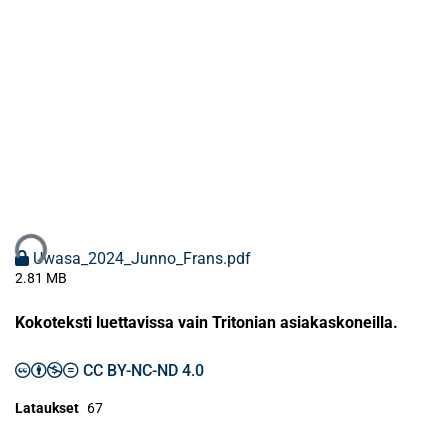
taan...
Uwasa_2024_Junno_Frans.pdf
2.81 MB
Kokoteksti luettavissa vain Tritonian asiakaskoneilla.
CC BY-NC-ND 4.0
Lataukset
67