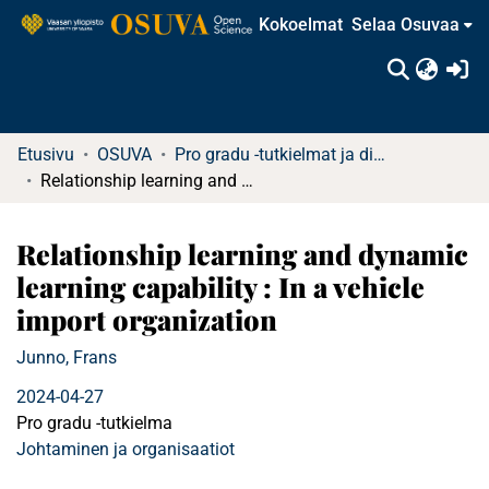
Kokoelmat
Selaa Osuvaa
(c
Etusivu
OSUVA
Pro gradu -tutkielmat ja diplomityöt (rajattu saatavuus)
Relationship learning and dynamic learning capability : In a vehicle import organization
Relationship learning and dynamic
learning capability : In a vehicle
import organization
Junno, Frans
2024-04-27
Pro gradu -tutkielma
Johtaminen ja organisaatiot