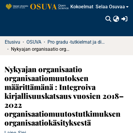
Kokoelmat
Selaa Osuvaa
(c
Etusivu
OSUVA
Pro gradu -tutkielmat ja diplomityöt
Nykyajan organisaatio organisaatiomuutoksen määrittämänä : Integroiva kirjallisuuskatsaus vuosien 2018–2022 organisaatiomuutostutkimuksen organisaatiokäsityksestä
Nykyajan organisaatio
organisaatiomuutoksen
määrittämänä : Integroiva
kirjallisuuskatsaus vuosien 2018–
2022
organisaatiomuutostutkimuksen
organisaatiokäsityksestä
Laine, Sini