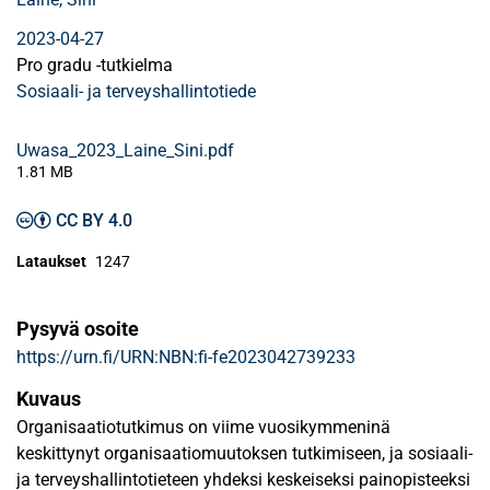
2023-04-27
Pro gradu -tutkielma
Sosiaali- ja terveyshallintotiede
Uwasa_2023_Laine_Sini.pdf
1.81 MB
CC BY 4.0
Lataukset
1247
Pysyvä osoite
https://urn.fi/URN:NBN:fi-fe2023042739233
Kuvaus
Organisaatiotutkimus on viime vuosikymmeninä
keskittynyt organisaatiomuutoksen tutkimiseen, ja sosiaali-
ja terveyshallintotieteen yhdeksi keskeiseksi painopisteeksi