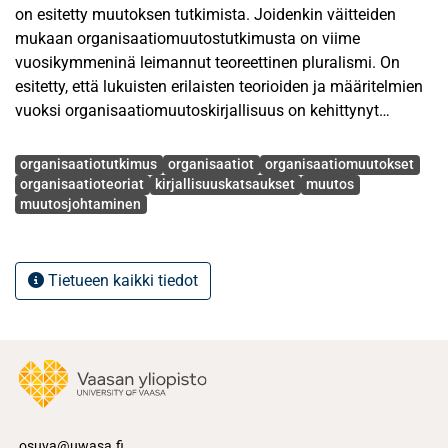
on esitetty muutoksen tutkimista. Joidenkin väitteiden
mukaan organisaatiomuutostutkimusta on viime
vuosikymmeninä leimannut teoreettinen pluralismi. On
esitetty, että lukuisten erilaisten teorioiden ja määritelmien
vuoksi organisaatiomuutoskirjallisuus on kehittynyt
epäselvästi. Samalla ymmärryksen organisaatiosta on
Avainsanat
havaittu olevan niukkaa. Jotkin tutkimukset osoittavat
organisaatiotutkimus
organisaatiot
organisaatiomuutokset
myös fragmentoituneisuuden vaivaavan hallintotiedettä,
organisaatioteoriat
kirjallisuuskatsaukset
muutos
muutosjohtaminen
minkä seurauksena alalla on huomattu kumulatiivisuuden
puutetta. Onkin ehdotettu, että organisaatioteorioiden olisi
syytä käynnistää vuoropuhelua organisaatiosta käsitteenä
ja ilmiönä, ja että hallintotieteen tutkimusta voitaisiin
Tietueen kaikki tiedot
kehittää kokoamalla kirjallisuuskatsausten avulla yhteen
hallintotieteellistä tietopohjaa.
Edellä esitettyyn perustaen oli tämän pro gradu -tutkielman
tarkoituksena jäsentää ja analysoida viime vuosien
organisaatiomuutostutkimuksen perusteella organisaatiota
käsitteenä, ilmiönä ja tutkimuskohteena.
osuva@uwasa.fi