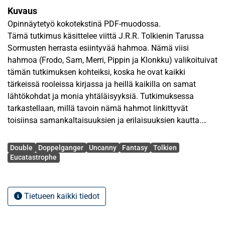
Kuvaus
Opinnäytetyö kokotekstinä PDF-muodossa.
Tämä tutkimus käsittelee viittä J.R.R. Tolkienin Tarussa
Sormusten herrasta esiintyvää hahmoa. Nämä viisi
hahmoa (Frodo, Sam, Merri, Pippin ja Klonkku) valikoituivat
tämän tutkimuksen kohteiksi, koska he ovat kaikki
tärkeissä rooleissa kirjassa ja heillä kaikilla on samat
lähtökohdat ja monia yhtäläisyyksiä. Tutkimuksessa
tarkastellaan, millä tavoin nämä hahmot linkittyvät
toisiinsa samankaltaisuuksien ja erilaisuuksien kautta.
Avainsanat
Tutkimus hyödyntää teorioita fantasiasta genrenä,
Double
Doppelganger
Uncanny
Fantasy
Tolkien
Sigmund Freudin käsitettä ‘uncanny’ sekä teoriaa
Eucatastrophe
kaksoisolennoista (doppelganger) ja pahuuden eri
aspekteista. Fantasiateoria toimii pohjana analyysille sekä
avaa muutamia avainkonsepteja Tolkienin teoksen
Tietueen kaikki tiedot
taustalla vaikuttavista ajatuksista. ‘Uncanny’ puolestaan
liitetään fantasiaan Tzvetan Todorovin ajatusten avulla.