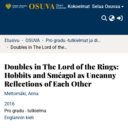
Kokoelmat
Selaa Osuvaa
(c
Etusivu
OSUVA
Pro gradu -tutkielmat ja diplomityöt (rajattu saatavuus)
Doubles in The Lord of the Rings: Hobbits and Sméagol as Uncanny Reflections of Each Other
Doubles in The Lord of the Rings:
Hobbits and Sméagol as Uncanny
Reflections of Each Other
Mettomäki, Anna
2016
Pro gradu - tutkielma
Englannin kieli