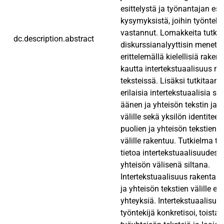
esittelystä ja työnantajan esi
kysymyksistä, joihin työnteki
vastannut. Lomakkeita tutkit
dc.description.abstract
diskurssianalyyttisin menete
erittelemällä kielellisiä rakent
kautta intertekstuaalisuus ra
teksteissä. Lisäksi tutkitaan, 
erilaisia intertekstuaalisia sil
äänen ja yhteisön tekstin ja 
välille sekä yksilön identiteeti
puolien ja yhteisön tekstien j
välille rakentuu. Tutkielma tu
tietoa intertekstuaalisuudesta
yhteisön välisenä siltana.
Intertekstuaalisuus rakentaa
ja yhteisön tekstien välille eri
yhteyksiä. Intertekstuaalisuu
työntekijä konkretisoi, toistaa 