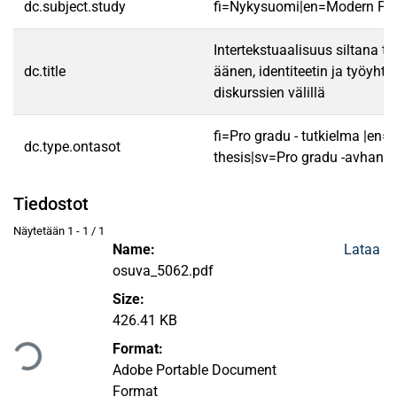
dc.subject.study
fi=Nykysuomi|en=Modern Fin
Intertekstuaalisuus siltana ty
dc.title
äänen, identiteetin ja työyhte
diskurssien välillä
fi=Pro gradu - tutkielma |en=
dc.type.ontasot
thesis|sv=Pro gradu -avhandl
Tiedostot
Näytetään
1 - 1 / 1
Name:
Lataa
osuva_5062.pdf
Size:
Ladataan...
426.41 KB
Format:
Adobe Portable Document
Format