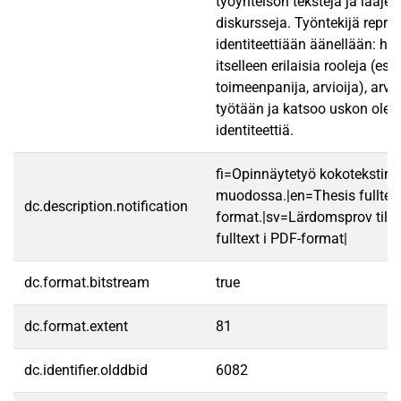
työyhteisön tekstejä ja laaje
diskursseja. Työntekijä repre
identiteettiään äänellään: hä
itselleen erilaisia rooleja (esi
toimeenpanija, arvioija), arv
työtään ja katsoo uskon ole
identiteettiä.
fi=Opinnäytetyö kokotekstin
muodossa.|en=Thesis fulltex
dc.description.notification
format.|sv=Lärdomsprov till
fulltext i PDF-format|
dc.format.bitstream
true
dc.format.extent
81
dc.identifier.olddbid
6082