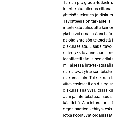
Tämän pro gradu -tutkielman
intertekstuaalisuus siltana y
yhteisön tekstien ja diskurssie
Tavoitteena on tarkastella
intertekstuaalisuutta keinona
yksilö voi omalla äänellään t
asioita yhteisön teksteistä ja 
diskursseista. Lisäksi tavoitt
miten yksilö äänellään ilme
identiteettiään ja sen erilaisia
millaisessa intertekstuaalis
nämä ovat yhteisön teksteihi
diskursseihin. Tutkielman teo
viitekehyksenä on dialogismi 
diskurssianalyysi, joissa k
ääni ja intertekstuaalisuus o
käsitteitä. Aineistona on erää
organisaation kehityskeskust
jotka koostuvat organisaatio