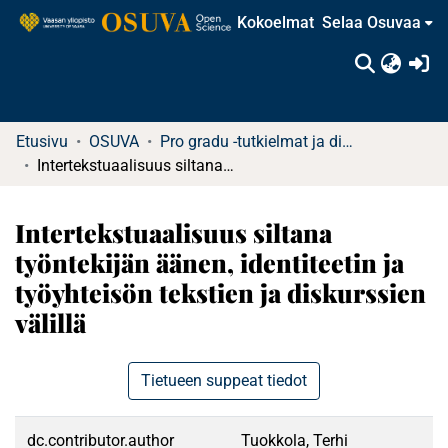
Kokoelmat
Selaa Osuvaa
(c
Etusivu
OSUVA
Pro gradu -tutkielmat ja diplomityöt
Intertekstuaalisuus siltana työntekijän äänen, identiteetin ja työyhteisön tekstien ja diskurssien välillä
Intertekstuaalisuus siltana
työntekijän äänen, identiteetin ja
työyhteisön tekstien ja diskurssien
välillä
Tietueen suppeat tiedot
dc.contributor.author
Tuokkola, Terhi