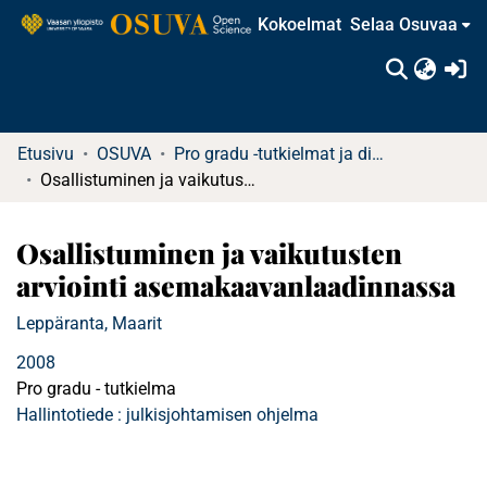
Kokoelmat
Selaa Osuvaa
(c
Etusivu
OSUVA
Pro gradu -tutkielmat ja diplomityöt (rajattu saatavuus)
Osallistuminen ja vaikutusten arviointi asemakaavanlaadinnassa
Osallistuminen ja vaikutusten
arviointi asemakaavanlaadinnassa
Leppäranta, Maarit
2008
Pro gradu - tutkielma
Hallintotiede : julkisjohtamisen ohjelma