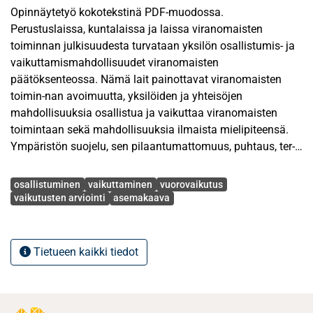
Opinnäytetyö kokotekstinä PDF-muodossa.
Perustuslaissa, kuntalaissa ja laissa viranomaisten
toiminnan julkisuudesta turvataan yksilön osallistumis- ja
vaikuttamismahdollisuudet viranomaisten
päätöksenteossa. Nämä lait painottavat viranomaisten
toimin-nan avoimuutta, yksilöiden ja yhteisöjen
mahdollisuuksia osallistua ja vaikuttaa viranomaisten
toimintaan sekä mahdollisuuksia ilmaista mielipiteensä.
Ympäristön suojelu, sen pilaantumattomuus, puhtaus, ter-
veellisyys ja monimuotoisuus nähdään tärkeänä
Avainsanat
yhteiskunnallisena tavoitteena. Perustuslaissa on nimen-
osallistuminen
vaikuttaminen
vuorovaikutus
omaisesti turvattu jokaiselle oikeus terveelliseen
vaikutusten arviointi
asemakaava
ympäristöön ja mahdollisuus vaikuttaa elinympäristöään
koskevaan päätöksentekoon. Myös kuntalain tavoitteena
on kestävän kehityksen periaatteen huomioon ottaminen
Tietueen kaikki tiedot
viranomaisten päätöksenteossa. Maankäyttön
suunnittelulla on suuria vaikutuksia yksilöiden
lähiympäristöön. Perusteltua onkin, että maankäyttö- ja