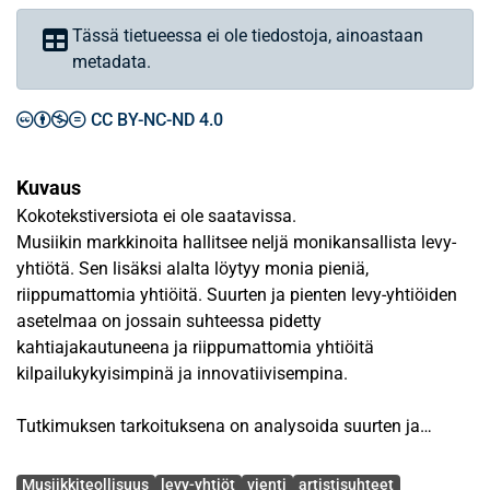
Tässä tietueessa ei ole tiedostoja, ainoastaan
metadata.
CC BY-NC-ND 4.0
Kuvaus
Kokotekstiversiota ei ole saatavissa.
Musiikin markkinoita hallitsee neljä monikansallista levy-
yhtiötä. Sen lisäksi alalta löytyy monia pieniä,
riippumattomia yhtiöitä. Suurten ja pienten levy-yhtiöiden
asetelmaa on jossain suhteessa pidetty
kahtiajakautuneena ja riippumattomia yhtiöitä
kilpailukykyisimpinä ja innovatiivisempina.
Tutkimuksen tarkoituksena on analysoida suurten ja
pienten levy-yhtiöiden eroja koskien liiketoiminnan
Avainsanat
perusteita. Erityisesti pyritään etsimään vastaus siihen,
Musiikkiteollisuus
levy-yhtiöt
vienti
artistisuhteet