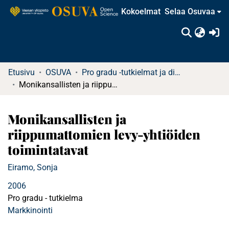
Kokoelmat
Selaa Osuvaa
(c
Etusivu
OSUVA
Pro gradu -tutkielmat ja diplomityöt
Monikansallisten ja riippumattomien levy-yhtiöiden toimintatavat
Monikansallisten ja
riippumattomien levy-yhtiöiden
toimintatavat
Eiramo, Sonja
2006
Pro gradu - tutkielma
Markkinointi