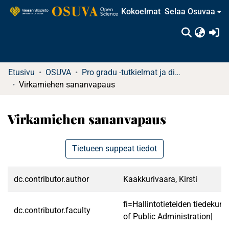
Kokoelmat
Selaa Osuvaa
(c
Etusivu
OSUVA
Pro gradu -tutkielmat ja diplomityöt
Virkamiehen sananvapaus
Virkamiehen sananvapaus
Tietueen suppeat tiedot
dc.contributor.author
Kaakkurivaara, Kirsti
fi=Hallintotieteiden tiedekun
dc.contributor.faculty
of Public Administration|