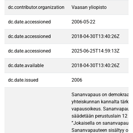
dc.contributor.organization
Vaasan yliopisto
dc.date.accessioned
2006-05-22
dc.date.accessioned
2018-04-30T13:40:26Z
dc.date.accessioned
2025-06-25T14:59:13Z
dc.date.available
2018-04-30T13:40:26Z
dc.date.issued
2006
Sananvapaus on demokraatt
yhteiskunnan kannalta tärke
vapausoikeus. Sananvapaud
säädetään perustuslain 12 §:
”Jokaisella on sananvapaus.
Sananvapauteen sisältyy oike