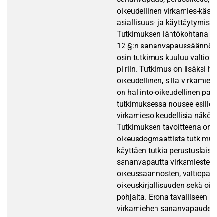
oikeudellinen virkamies-käsit
asiallisuus- ja käyttäytymisv
Tutkimuksen lähtökohtana on
12 §:n sananvapaussäännös, 
osin tutkimus kuuluu valtio
piiriin. Tutkimus on lisäksi hal
oikeudellinen, sillä virkamie
on hallinto-oikeudellinen pal
tutkimuksessa nousee esille
virkamiesoikeudellisia näkök
Tutkimuksen tavoitteena on
oikeusdogmaattista tutkimu
käyttäen tutkia perustuslaiss
sananvapautta virkamiesten
oikeussäännösten, valtiopäivä
oikeuskirjallisuuden sekä oi
pohjalta. Erona tavalliseen k
virkamiehen sananvapauden 