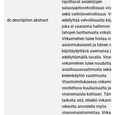
rajoittavat asiakirjojen
salassapitovelvollisuus vir
sekä vaitiolovelvollisuus. V
dc.description.abstract
edellyttää velvollisuutta käytt
joka ei vaaranna hallinnon u
tahojen luottamusta virkatoi
Virkamiehen tulee hoitaa vir
asianmukaisesti ja hänen on
käyttäydyttävä asemansa ja 
edellyttämällä tavalla. Vira
virkamiehen tulee noudattaa
asiallisuusvaatimusta sekä 
kielenkäytön vaatimusta.
Virantoimituksessa virkamie
osoitettava kuuliaisuutta ja lo
viranomaista kohtaan. Tämä 
tarkoita sitä, etteikö virkamieh
oikeutta arvostella myös
viranomaistoimintaa. Virkam