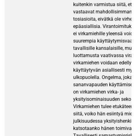
kuitenkin varmistua siitä, että
vastaavat mahdollisimman h
tosiasioita, eivätkä ole virheel
epäasiallisia. Virantoimituks
ei virkamiehille yleensä void
suurempia käyttäytymisvaati
tavallisille kansalaisille, mut
luottamusta vaativassa viras
virkamiehen voidaan edellytt
käyttäytyvän asiallisesti myö
ulkopuolella. Ongelma, joka 
sananvapauden käyttämisessä
on virkamiehen virka- ja
yksityisominaisuuden sekoit
Virkamiehen tulee etukäteen
siitä, voiko hän esiintyä mieli
julkisuudessa yksityishenkilö
katsotaanko hänen toimivan 
Tavallisesti samastumisriski 