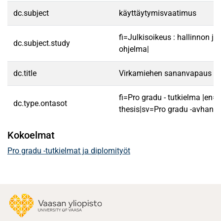
dc.subject
käyttäytymisvaatimus
fi=Julkisoikeus : hallinnon jur
dc.subject.study
ohjelma|
dc.title
Virkamiehen sananvapaus
fi=Pro gradu - tutkielma |en=
dc.type.ontasot
thesis|sv=Pro gradu -avhandl
Kokoelmat
Pro gradu -tutkielmat ja diplomityöt