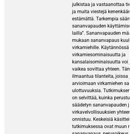
julkistaa ja vastaanottaa tieto
ja muita viestejä kenenkään 
estämättä. Tarkempia säänn
sananvapauden käyttämises
lailla”. Sananvapauden määr
mukaan sananvapaus kuuluu 
virkamiehille. Käytännössä v
virkamiesominaisuutta ja
kansalaisominaisuutta voi jo
vaikea sovittaa yhteen. Tämä
ilmaantua tilanteita, joissa 
arvioimaan virkamiehen sa
ulottuvuuksia. Tutkimuksen t
on selvittää, kuinka perustus
säädetyn sananvapauden ja 
virkavelvollisuuksien yhteen
onnistuu. Keskeisiä käsitteitä
tutkimuksessa ovat muun m
sananvapaus, perusoikeus, ha