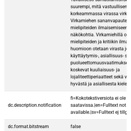
suurempi, mitä vastuullisem
korkeammassa virassa virkam
Virkamiehen sananvapauteen
mielipiteiden ilmaisemiseen l
näkökohtia. Virkamiehillä on
mielipiteiden ja kritiikin ilm
huomioon otetaan virasta jo
käyttäytymis-, asiallisuus- se
puolueettomuusvaatimukset, 
koskevat kuuliaisuus- ja
lojaliteettiperiaatteet sekä v
hyvästä ja asiallisesta kielen
fi=Kokotekstiversiota ei ole
dc.description.notification
saatavissa.|en=Fulltext not
available.|sv=Fulltext ej tillgä
dc.format.bitstream
false