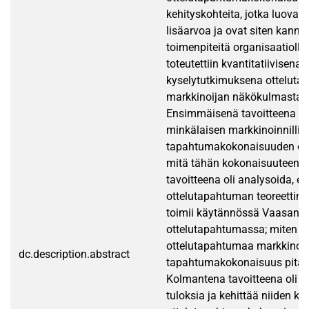
kehityskohteita, jotka luovat k
lisäarvoa ja ovat siten kanna
toimenpiteitä organisaatiolle
toteutettiin kvantitatiivisena
kyselytutkimuksena ottelut
markkinoijan näkökulmasta.
Ensimmäisenä tavoitteena oli
minkälaisen markkinoinnillis
tapahtumakokonaisuuden otte
mitä tähän kokonaisuuteen k
tavoitteena oli analysoida, et
ottelutapahtuman teoreettine
toimii käytännössä Vaasan H
ottelutapahtumassa; miten
ottelutapahtumaa markkinoid
dc.description.abstract
tapahtumakokonaisuus pitää 
Kolmantena tavoitteena oli a
tuloksia ja kehittää niiden ka