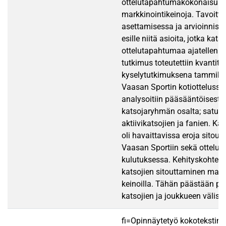
ottelutapahtumakokonaisuutt
markkinointikeinoja. Tavoitte
asettamisessa ja arvioinnissa
esille niitä asioita, jotka kat
ottelutapahtumaa ajatellen. 
tutkimus toteutettiin kvantita
kyselytutkimuksena tammik
Vaasan Sportin kotiottelussa
analysoitiin pääsääntöisesti 
katsojaryhmän osalta; satunn
aktiivikatsojien ja fanien. K
oli havaittavissa eroja sitou
Vaasan Sportiin sekä ottelu
kulutuksessa. Kehityskohteek
katsojien sitouttaminen markk
keinoilla. Tähän päästään pi
katsojien ja joukkueen välistä
fi=Opinnäytetyö kokotekstin