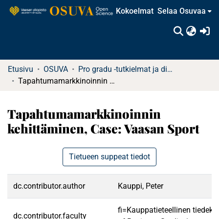
Kokoelmat
Selaa Osuvaa
(c
Etusivu
OSUVA
Pro gradu -tutkielmat ja diplomityöt
Tapahtumamarkkinoinnin kehittäminen, Case: Vaasan Sport
Tapahtumamarkkinoinnin
kehittäminen, Case: Vaasan Sport
Tietueen suppeat tiedot
dc.contributor.author
Kauppi, Peter
fi=Kauppatieteellinen tiedek
dc.contributor.faculty