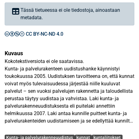
Tässä tietueessa ei ole tiedostoja, ainoastaan
metadata.
CC BY-NC-ND 4.0
Kuvaus
Kokotekstiversiota ei ole saatavissa.
Kunta- ja palvelurakenteen uudistushanke käynnistyi
toukokuussa 2005. Uudistuksen tavoitteena on, että kunnat
voivat myös tulevaisuudessa järjestää niille kuuluvat
palvelut – sen vuoksi palvelujen rakennetta ja taloudellista
perustaa täytyy uudistaa ja vahvistaa. Laki kunta- ja
palvelurakenneuudistuksesta eli puitelaki annettiin
helmikuussa 2007. Laki antaa kunnille puitteet kunta- ja
palvelurakenteiden uudistamiseen ja se edellyttää kunnilta
tiettyjä kunta- ja palvelurakenteen muutoksia. Kuntien on
Avainsanat
esimerkiksi laadittava selvitykset kunta- ja
Kunta- ja palvelurakenneuudistus
kunnat
kuntaliitokset