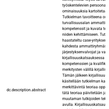
työskentelevien persoonaan 
ominaisuuksia kartoitetaan
Tutkielman tavoitteena on 
turvallisuusalan ammattila
kompetenssit ja kuvata teh
niiden kehittämiseen. Tutk
haastateltu case-yrityksen 
kahdesta ammattiryhmäst
järjestyksenvalvojat ja vart
kirjallisuuskatsauksessa m
kompetenssien ja kvalifika
merkitysten välillä kirjallis
Tämän jälkeen kirjallisuu
käsitellään tutkielman kan
merkittävintä teoriaa oppim
dc.description.abstract
tätä teoriaa päivitetään ja
muutaman tutkijoiden teke
avulla. Kirjallisuuskatsauk