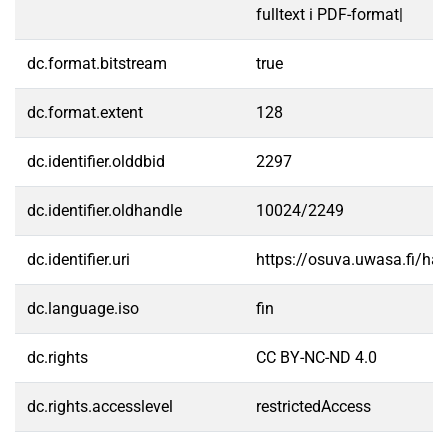
fulltext i PDF-format|
dc.format.bitstream
true
dc.format.extent
128
dc.identifier.olddbid
2297
dc.identifier.oldhandle
10024/2249
dc.identifier.uri
https://osuva.uwasa.fi/h
dc.language.iso
fin
dc.rights
CC BY-NC-ND 4.0
dc.rights.accesslevel
restrictedAccess