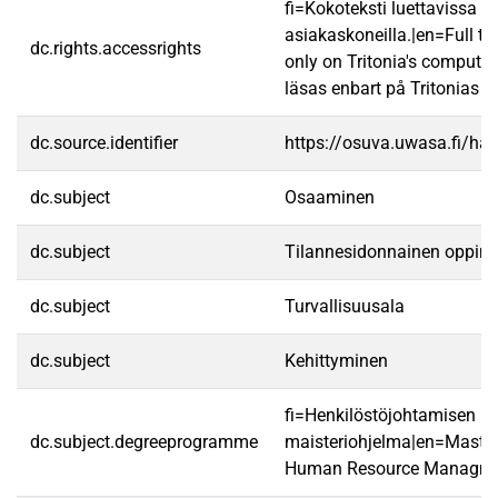
fi=Kokoteksti luettavissa va
asiakaskoneilla.|en=Full te
dc.rights.accessrights
only on Tritonia's computer
läsas enbart på Tritonias da
dc.source.identifier
https://osuva.uwasa.fi/h
dc.subject
Osaaminen
dc.subject
Tilannesidonnainen oppim
dc.subject
Turvallisuusala
dc.subject
Kehittyminen
fi=Henkilöstöjohtamisen
dc.subject.degreeprogramme
maisteriohjelma|en=Master
Human Resource Managme