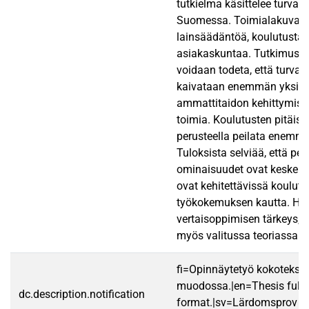
tutkielma käsittelee turvall
Suomessa. Toimialakuvaus 
lainsäädäntöä, koulutusta 
asiakaskuntaa. Tutkimustul
voidaan todeta, että turvall
kaivataan enemmän yksilö
ammattitaidon kehittymise
toimia. Koulutusten pitäisi
perusteella peilata enemmä
Tuloksista selviää, että per
ominaisuudet ovat keskei
ovat kehitettävissä koulut
työkokemuksen kautta. Hu
vertaisoppimisen tärkeys, 
myös valitussa teoriassa.
fi=Opinnäytetyö kokotekst
muodossa.|en=Thesis fullt
dc.description.notification
format.|sv=Lärdomsprov ti