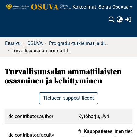
Kokoelmat
Selaa Osuvaa
(c
Etusivu
OSUVA
Pro gradu -tutkielmat ja diplomityöt (rajattu saatavuus)
Turvallisuusalan ammattilaisten osaaminen ja kehittyminen
Turvallisuusalan ammattilaisten
osaaminen ja kehittyminen
Tietueen suppeat tiedot
dc.contributor.author
Kytöharju, Jyri
fi=Kauppatieteellinen tied
dc.contributor.faculty