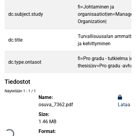
fi=Johtaminen ja
dc.subject.study
organisaatiot|en=Manage
Organization|
Turvallisuusalan ammattil
dc.title
ja kehittyminen
fi=Pro gradu - tutkielma |e
dc.type.ontasot
thesis|sv=Pro gradu -avhan
Tiedostot
Näytetään
1 - 1 / 1
Name:
osuva_7362.pdf
Lataa
Size:
Ladataan...
1.46 MB
Format: