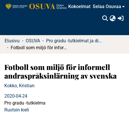
Kokoelmat
Selaa Osuvaa
(c
Etusivu
OSUVA
Pro gradu -tutkielmat ja diplomityöt
Fotboll som miljö för informell andraspråksinlärning av svenska
Fotboll som miljö för informell
andraspråksinlärning av svenska
Kokko, Kristian
2020-04-24
Pro gradu -tutkielma
Ruotsin kieli