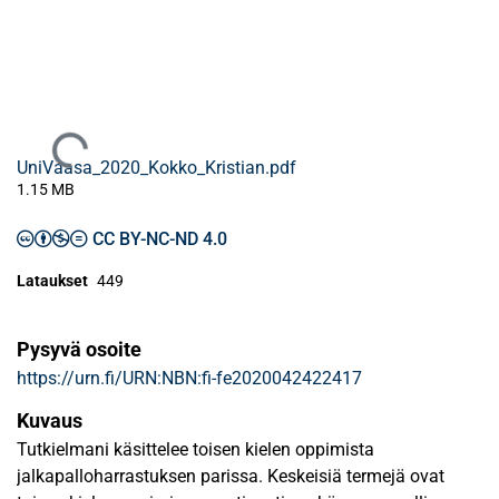
Ladataan...
UniVaasa_2020_Kokko_Kristian.pdf
1.15 MB
CC BY-NC-ND 4.0
Lataukset
449
Pysyvä osoite
https://urn.fi/URN:NBN:fi-fe2020042422417
Kuvaus
Tutkielmani käsittelee toisen kielen oppimista
jalkapalloharrastuksen parissa. Keskeisiä termejä ovat