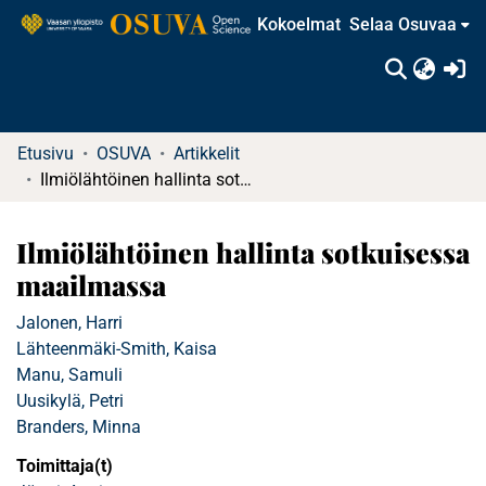
Kokoelmat
Selaa Osuvaa
(c
Etusivu
OSUVA
Artikkelit
Ilmiölähtöinen hallinta sotkuisessa maailmassa
Ilmiölähtöinen hallinta sotkuisessa
maailmassa
Jalonen, Harri
Lähteenmäki-Smith, Kaisa
Manu, Samuli
Uusikylä, Petri
Branders, Minna
Toimittaja(t)