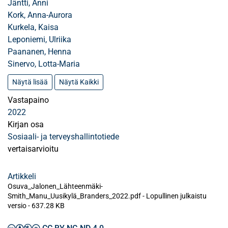
Jäntti, Anni
Kork, Anna-Aurora
Kurkela, Kaisa
Leponiemi, Ulriika
Paananen, Henna
Sinervo, Lotta-Maria
Näytä lisää
Näytä Kaikki
Vastapaino
2022
Kirjan osa
Sosiaali- ja terveyshallintotiede
vertaisarvioitu
Artikkeli
Osuva_Jalonen_Lähteenmäki-
Smith_Manu_Uusikylä_Branders_2022.pdf -
Lopullinen julkaistu
versio
-
637.28 KB