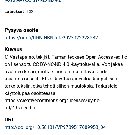
CC BY-NC-ND 4.0
Lataukset
332
Pysyvä osoite
https://urn.fi/URN:NBN:fi-fe2023022228232
Kuvaus
© Vastapaino, tekijät. Tämän teoksen Open Access -editio
on lisensoitu CC BY-NC-ND 4.0 -käyttöluvalla. Voit jakaa
avoimen kirjan, mutta sinun on mainittava lähde
asianmukaisesti. Et voi käyttää aineistoa kaupallisiin
tarkoituksiin, etkä tehdä siihen muutoksia. Tarkastele
käyttölupaa osoitteessa:
https://creativecommons.org/licenses/by-nc-
nd/4.0/deed.fi
URI
http://doi.org/10.58181/VP9789517689953_04