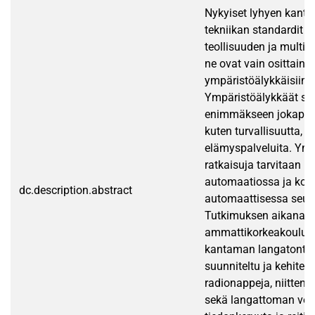
Nykyiset lyhyen kant
tekniikan standardit o
teollisuuden ja multim
ne ovat vain osittain 
ympäristöälykkäisiin k
Ympäristöälykkäät sov
enimmäkseen jokapäi
kuten turvallisuutta, 
elämyspalveluita. Ymp
ratkaisuja tarvitaan 
automaatiossa ja koh
dc.description.abstract
automaattisessa seur
Tutkimuksen aikana S
ammattikorkeakoulussa
kantaman langatonta 
suunniteltu ja kehitetty
radionappeja, niitten
sekä langattoman verk