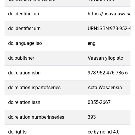
dc.identifier.uri
https://osuva.uwasa.
dc.identifier.urn
URN:ISBN:978-952-47
dc.language.iso
eng
dc.publisher
Vaasan yliopisto
dc.relation.isbn
978-952-476-786-6
dc.relation.ispartofseries
Acta Wasaensia
dc.relation.issn
0355-2667
dc.relation.numberinseries
393
dc.rights
cc by-nc-nd 4.0