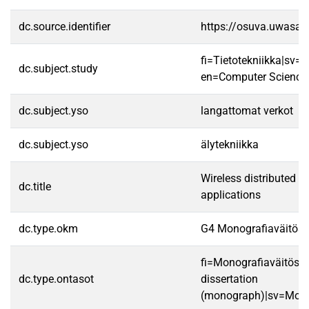
dc.source.identifier
https://osuva.uwasa.
fi=Tietotekniikka|sv=
dc.subject.study
en=Computer Science
dc.subject.yso
langattomat verkot
dc.subject.yso
älytekniikka
Wireless distributed in
dc.title
applications
dc.type.okm
G4 Monografiaväitöski
fi=Monografiaväitöski
dc.type.ontasot
dissertation
(monograph)|sv=Mono