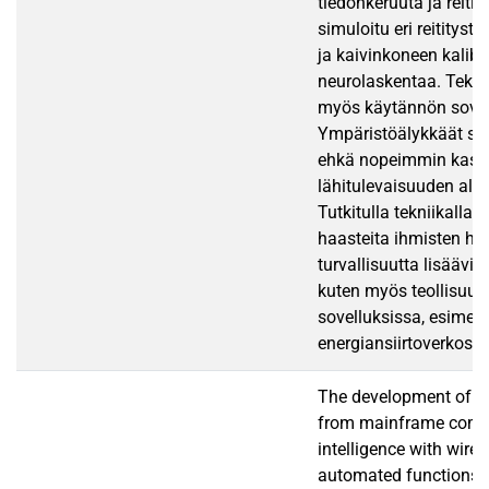
tiedonkeruuta ja reitit
simuloitu eri reitityst
ja kaivinkoneen kalib
neurolaskentaa. Tekni
myös käytännön sovel
Ympäristöälykkäät sov
ehkä nopeimmin kasv
lähitulevaisuuden ala 
Tutkitulla tekniikalla 
haasteita ihmisten hyvi
turvallisuutta lisäävis
kuten myös teollisuud
sovelluksissa, esimer
energiansiirtoverkossa
The development of c
from mainframe compu
intelligence with wirel
automated functions a