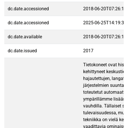
dc.date.accessioned
2018-06-20T07:26:13
dc.date.accessioned
2025-06-25T14:19:36
dc.date.available
2018-06-20T07:26:13
dc.date.issued
2017
Tietokoneet ovat hist
kehittyneet keskustiet
hajautettujen, langatt
järjestelmien suuntaan
toteutetut automaatti
ympärillämme lisäänty
vauhdilla. Tällaiset so
tulevaisuudessa, mutt
tekniikka on vielä kehi
vaadittavia ominaisuuk