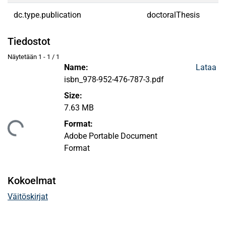
dc.type.publication
doctoralThesis
Tiedostot
Näytetään
1 - 1 / 1
Name:
Lataa
isbn_978-952-476-787-3.pdf
Size:
7.63 MB
aan...
Format:
Adobe Portable Document
Format
Kokoelmat
Väitöskirjat