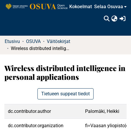
Kokoelmat
Selaa Osuvaa
(c
Etusivu
OSUVA
Väitöskirjat
Wireless distributed intelligence in personal applications
Wireless distributed intelligence in
personal applications
Tietueen suppeat tiedot
dc.contributor.author
Palomäki, Heikki
dc.contributor.organization
fi=Vaasan yliopisto|e