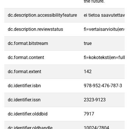
the future.
dc.description.accessibilityfeature
ei tietoa saavutettav
dc.description.reviewstatus
fi=vertaisarvioitu|en=
dc.format.bitstream
true
dc.format.content
fi=kokoteksti|en=fullte
dc.format.extent
142
dc.identifier.isbn
978-952-476-787-3
dc.identifier.issn
2323-9123
dc.identifier.olddbid
7917
dc.identifier.oldhandle
10024/7804