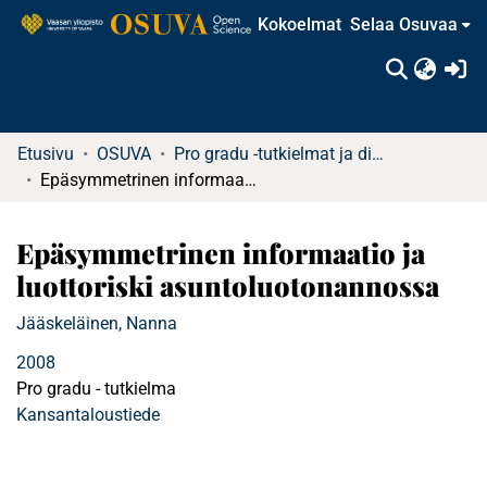
Kokoelmat
Selaa Osuvaa
(c
Etusivu
OSUVA
Pro gradu -tutkielmat ja diplomityöt
Epäsymmetrinen informaatio ja luottoriski asuntoluotonannossa
Epäsymmetrinen informaatio ja
luottoriski asuntoluotonannossa
Jääskeläinen, Nanna
2008
Pro gradu - tutkielma
Kansantaloustiede