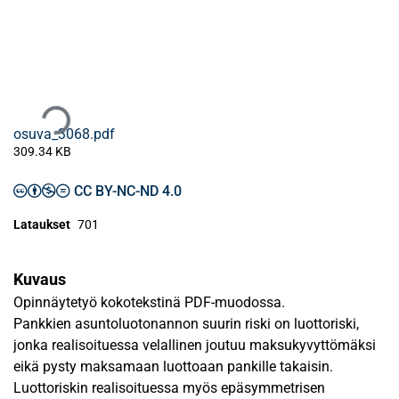
Ladataan...
osuva_3068.pdf
309.34 KB
CC BY-NC-ND 4.0
Lataukset
701
Kuvaus
Opinnäytetyö kokotekstinä PDF-muodossa.
Pankkien asuntoluotonannon suurin riski on luottoriski,
jonka realisoituessa velallinen joutuu maksukyvyttömäksi
eikä pysty maksamaan luottoaan pankille takaisin.
Luottoriskin realisoituessa myös epäsymmetrisen