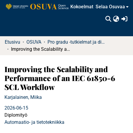
Kokoelmat
Selaa Osuvaa
(c
Etusivu
OSUVA
Pro gradu -tutkielmat ja diplomityöt
Improving the Scalability and Performance of an IEC 61850-6 SCL Workflow
Improving the Scalability and
Performance of an IEC 61850-6
SCL Workflow
Karjalainen, Miika
2026-06-15
Diplomityö
Automaatio- ja tietotekniikka