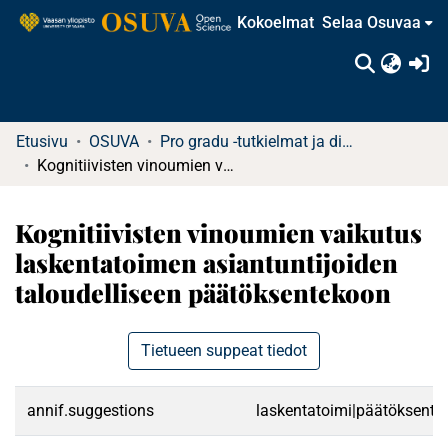
Kokoelmat
Selaa Osuvaa
(c
Etusivu
OSUVA
Pro gradu -tutkielmat ja diplomityöt
Kognitiivisten vinoumien vaikutus laskentatoimen asiantuntijoiden taloudelliseen päätöksentekoon
Kognitiivisten vinoumien vaikutus
laskentatoimen asiantuntijoiden
taloudelliseen päätöksentekoon
Tietueen suppeat tiedot
annif.suggestions
laskentatoimi|päätöksenteko