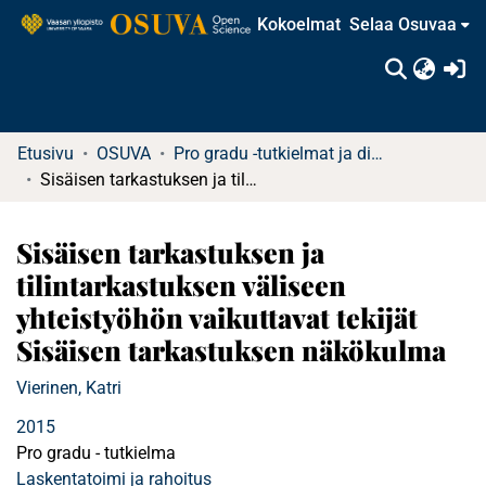
Kokoelmat
Selaa Osuvaa
(c
Etusivu
OSUVA
Pro gradu -tutkielmat ja diplomityöt (rajattu saatavuus)
Sisäisen tarkastuksen ja tilintarkastuksen väliseen yhteistyöhön vaikuttavat tekijät Sisäisen tarkastuksen näkökulma
Sisäisen tarkastuksen ja
tilintarkastuksen väliseen
yhteistyöhön vaikuttavat tekijät
Sisäisen tarkastuksen näkökulma
Vierinen, Katri
2015
Pro gradu - tutkielma
Laskentatoimi ja rahoitus