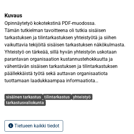
Kuvaus
Opinnäytetyö kokotekstinä PDF-muodossa.
Tämän tutkielman tavoitteena oli tutkia sisäisen
tarkastuksen ja tilintarkastuksen yhteistyötä ja siihen
vaikuttavia tekijöitä sisäisen tarkastuksen näkökulmasta.
Yhteistyö on tärkeää, sillä hyvän yhteistyön uskotaan
parantavan organisaation kustannustehokkuutta ja
vähentävän sisäisen tarkastuksen ja tilintarkastuksen
päällekkäistä työtä sekä auttavan organisaatiota
tuottamaan laadukkaampaa informaatiota
sidosryhmilleen.
Avainsanat
sisäinen tarkastus
tilintarkastus
yhteistyö
Teoriaosassa käytiin läpi tutkimuksia, jotka olivat
tarkastusvaliokunta
käsitelleet sisäisen tarkastuksen ja tilintarkastuksen
yhteistyötä. Aikaisempien tutkimusten pohjalta johdettiin
viisi hypoteesia, joilla oletettiin olevan positiivinen vaikutus
Tietueen kaikki tiedot
yhteistyöhön. Tutkielmassa tutkittiin sisäisen