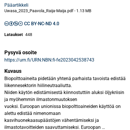
Pääartikkeli
Uwasa_2023_Paavola_Raija-Maija.pdf -
1.13 MB
CC BY-NC-ND 4.0
Lataukset
448
Pysyvä osoite
https://urn.fi/URN:NBN:fi-fe2023042538743
Kuvaus
Biopolttoaineita pidetään yhtenä parhaista tavoista edistää
liikennesektorin hiilineutraaliutta.
Niiden käytön edistämisestä kiinnostuttiin aluksi öljykriisin
ja myöhemmin ilmastonmuutoksen
vuoksi. Euroopan unionissa biopolttoaineiden käyttöä on
alettu edistää nimenomaan
kasvihuonekaasupäästöjen vähentämiseksi ja
ilmastotavoitteiden saavuttamiseksi. Euroopan