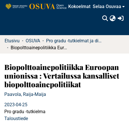
Kokoelmat
Selaa Osuvaa
(c
Etusivu
OSUVA
Pro gradu -tutkielmat ja diplomityöt
Biopolttoainepolitiikka Euroopan unionissa : Vertailussa kansalliset biopolttoainepolitiikat
Biopolttoainepolitiikka Euroopan
unionissa : Vertailussa kansalliset
biopolttoainepolitiikat
Paavola, Raija-Maija
2023-04-25
Pro gradu -tutkielma
Taloustiede