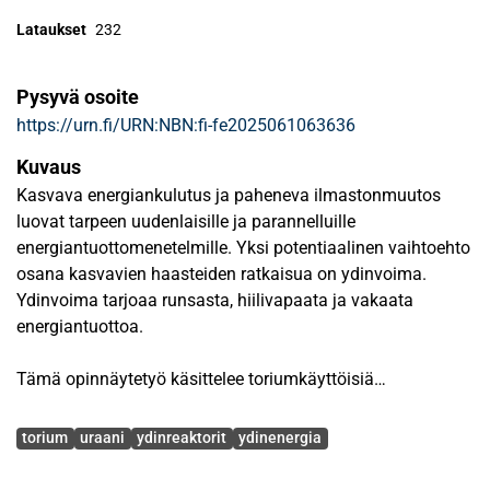
Lataukset
232
Pysyvä osoite
https://urn.fi/URN:NBN:fi-fe2025061063636
Kuvaus
Kasvava energiankulutus ja paheneva ilmastonmuutos
luovat tarpeen uudenlaisille ja parannelluille
energiantuottomenetelmille. Yksi potentiaalinen vaihtoehto
osana kasvavien haasteiden ratkaisua on ydinvoima.
Ydinvoima tarjoaa runsasta, hiilivapaata ja vakaata
energiantuottoa.
Tämä opinnäytetyö käsittelee toriumkäyttöisiä
sulasuolareaktoreita (TMSR, torium molten salt reactor).
Avainsanat
TMSR on yksi lupaavimmista tulevaisuuden ydinenergian
torium
uraani
ydinreaktorit
ydinenergia
tuotantomenetelmistä. TMSR käyttää nestemäistä
sulasuolaseosta, joka toimii fissiilin ydinpolttoaineen