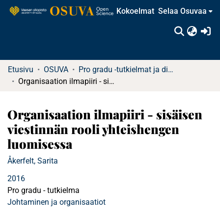
Kokoelmat
Selaa Osuvaa
(c
Etusivu
OSUVA
Pro gradu -tutkielmat ja diplomityöt (rajattu saatavuus)
Organisaation ilmapiiri - sisäisen viestinnän rooli yhteishengen luomisessa
Organisaation ilmapiiri - sisäisen
viestinnän rooli yhteishengen
luomisessa
Åkerfelt, Sarita
2016
Pro gradu - tutkielma
Johtaminen ja organisaatiot