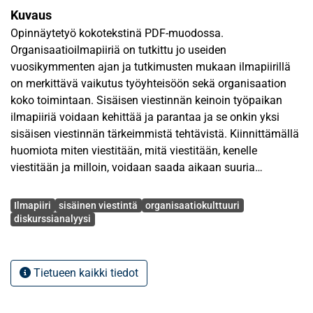
Kuvaus
Opinnäytetyö kokotekstinä PDF-muodossa.
Organisaatioilmapiiriä on tutkittu jo useiden
vuosikymmenten ajan ja tutkimusten mukaan ilmapiirillä
on merkittävä vaikutus työyhteisöön sekä organisaation
koko toimintaan. Sisäisen viestinnän keinoin työpaikan
ilmapiiriä voidaan kehittää ja parantaa ja se onkin yksi
sisäisen viestinnän tärkeimmistä tehtävistä. Kiinnittämällä
huomiota miten viestitään, mitä viestitään, kenelle
viestitään ja milloin, voidaan saada aikaan suuria
harppauksia työyhteisön ilmapiirin parantamiseksi.
Avainsanat
Sisäisellä viestinnällä on merkitystä työn sujuvuuteen ja
Ilmapiiri
sisäinen viestintä
organisaatiokulttuuri
sitä kautta työilmapiiriin.
diskurssianalyysi
Tutkimuksen tavoitteena on selvittää kohdeorganisaation
ilmapiirin tila sekä muodostaa tulkinta siitä, mistä ilmapiiri
Tietueen kaikki tiedot
koostuu ja miten henkilöstö kokee ilmapiirin vaikuttavan
jokapäiväiseen arkeen. Lisäksi tutkitaan organisaation