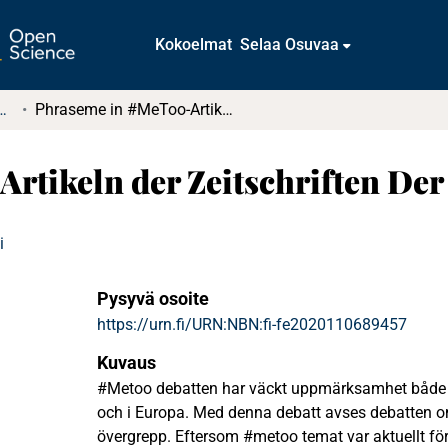
Kokoelmat
Selaa Osuvaa
tkielmat ja diplomityöt
Phraseme in #MeToo-Artikeln der Zeitschriften Der Spiegel und Stern
tikeln der Zeitschriften Der
i
Pysyvä osoite
https://urn.fi/URN:NBN:fi-fe2020110689457
Kuvaus
#Metoo debatten har väckt uppmärksamhet både i
och i Europa. Med denna debatt avses debatten om
övergrepp. Eftersom #metoo temat var aktuellt för