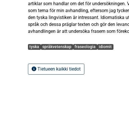
artiklar som handlar om det för undersökningen. V
som tema för min avhandling, eftersom jag tycker
den tyska lingvistiken är intressant. Idiomatiska u
språk och dessa präglar texten och gör den levan
avhandlingen är att undersöka frasem som förekom
kända tyska tidskrifterna Stern och Der Spiegel fr
Avainsanat
föremål för undersökningen handlar om metoo. Det
tyska
språkvetenskap
fraseologia
idiomit
mindre idiomatiska uttryck förekommer i undersö
att kollokationer förekommer. Det undersöks om d
standardspråkliga eller vardagsspråkliga och om d
Tietueen kaikki tiedot
delidiomatiska. Vidare undersöks förekomsten av 
I den kvantitativa analysen framkommer att det f
undersökningsmaterialet. Andelen kollokationer är
Andelen idiomatiska uttryck är 49. Av dessa är 2
helidiomatiska. Andelen standardspråkliga utgör 
vardagsspråkliga 22 % och andelen bildningssspr
av både kollokationer och idiomatiska uttryck är st
Spiegel än i Stern i de undersökta artiklarna.