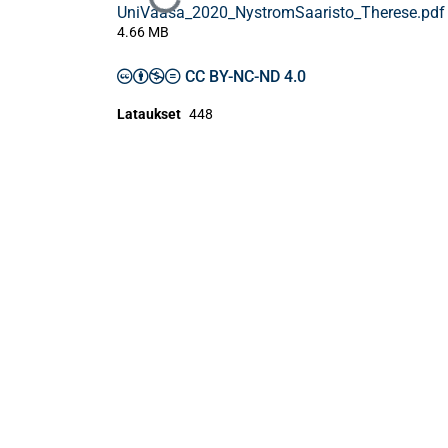
Ladataan...
UniVaasa_2020_NystromSaaristo_Therese.pdf
4.66 MB
CC BY-NC-ND 4.0
Lataukset
448