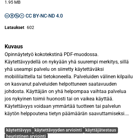
1.95 MB
CC BY-NC-ND 4.0
Lataukset
602
Kuvaus
Opinnäytetyö kokotekstinä PDF-muodossa.
Käytettävyydellä on nykyään yhä suurempi merkitys, sillä
yhä useampi palvelu on siirretty käytettäväksi
mobiililaittella tai tietokoneella. Palveluiden välinen kilpailu
on kasvanut palveluiden helpottuneen saatavuuden
johdosta. Käyttäjän on yhä helpompaa vaihtaa palvelua
jos nykyinen toimii huonosti tai on vaikea käyttää.
Käytettävyys voidaan ymmärtää tuotteen tai palvelun
käytön helppoutena tietyn päämäärän saavuttamiseksi.
Hyvä käytettävyys lisää siis käytön tehokkuutta ja tekee
Avainsanat
käytöstä mielekkäämpää.
käytettävyys
käytettävyyden arviointi
käyttäjätestaus
heuristinen arviointi