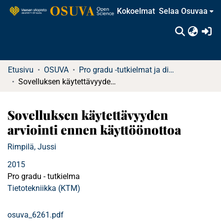
Kokoelmat
Selaa Osuvaa
(c
Etusivu
OSUVA
Pro gradu -tutkielmat ja diplomityöt
Sovelluksen käytettävyyden arviointi ennen käyttöönottoa
Sovelluksen käytettävyyden
arviointi ennen käyttöönottoa
Rimpilä, Jussi
2015
Pro gradu - tutkielma
Tietotekniikka (KTM)
osuva_6261.pdf