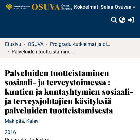
Kokoelmat
Selaa Osuvaa
(c
Etusivu
OSUVA
Pro gradu -tutkielmat ja diplomityöt
Palveluiden tuotteistaminen sosiaali- ja terveystoimessa : kuntien ja kuntayhtymien sosiaali- ja terveysjohtajien käsityksiä palveluiden tuotteistamisesta
Palveluiden tuotteistaminen
sosiaali- ja terveystoimessa :
kuntien ja kuntayhtymien sosiaali-
ja terveysjohtajien käsityksiä
palveluiden tuotteistamisesta
Mäkipää, Kalevi
2016
Pro gradu - tutkielma