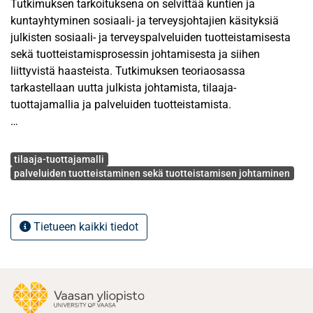
Tutkimuksen tarkoituksena on selvittää kuntien ja
kuntayhtyminen sosiaali- ja terveysjohtajien käsityksiä
julkisten sosiaali- ja terveyspalveluiden tuotteistamisesta
sekä tuotteistamisprosessin johtamisesta ja siihen
liittyvistä haasteista. Tutkimuksen teoriaosassa
tarkastellaan uutta julkista johtamista, tilaaja-
tuottajamallia ja palveluiden tuotteistamista.
Tutkimukseen haastateltiin 15 sosiaali- ja terveysjohtajaa
Avainsanat
alle 40 000 asukkaan kunnista ja kuntayhtymistä
tilaaja-tuottajamalli
Satakunnan, Varsinais-Suomen, Vaasan, Etelä-
palveluiden tuotteistaminen sekä tuotteistamisen johtaminen
Pohjanmaan, Hämeen ja Uudenmaan maakunnista.
Tutkimuksen aineisto kerättiin teemahaastattelulla.
Tutkimusaineisto analysoitiin sisällön analyysillä.
Tietueen kaikki tiedot
Tutkimusaineisto on luokiteltu ylä- ja ala- sekä
pääkategorioihin.
Tutkimustuloksien mukaan tuotteistaminen toimintana on
kustannuslaskentaa ja palveluiden hinnan laskemista.