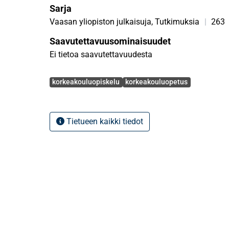
Sarja
Vaasan yliopiston julkaisuja, Tutkimuksia
|
263
Saavutettavuusominaisuudet
Ei tietoa saavutettavuudesta
Avainsanat
korkeakouluopiskelu
korkeakouluopetus
Tietueen kaikki tiedot