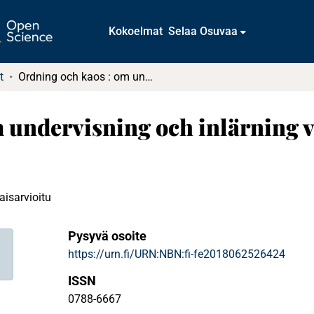
Kokoelmat
Selaa Osuvaa
t
Ordning och kaos : om undervisning och inlärning vid tre seminarier på universitetsnivå
 undervisning och inlärning v
taisarvioitu
Pysyvä osoite
https://urn.fi/URN:NBN:fi-fe2018062526424
ISSN
0788-6667