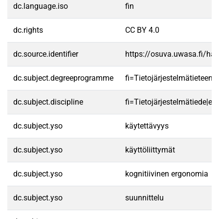
dc.language.iso
fin
dc.rights
CC BY 4.0
dc.source.identifier
https://osuva.uwasa.fi/h
dc.subject.degreeprogramme
fi=Tietojärjestelmätieteen
dc.subject.discipline
fi=Tietojärjestelmätiede|e
dc.subject.yso
käytettävyys
dc.subject.yso
käyttöliittymät
dc.subject.yso
kognitiivinen ergonomia
dc.subject.yso
suunnittelu