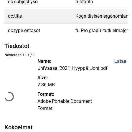
dc.subject.yso
tuotanto
dc.title
Kognitiivisen ergonomian 
dc.type.ontasot
fi=Pro gradu -tutkielma|en
Tiedostot
Näytetään
1 - 1 / 1
Name:
Lataa
UniVaasa_2021_Hyyppä_Joni.pdf
Size:
Ladataan...
2.86 MB
Format:
Adobe Portable Document
Format
Kokoelmat