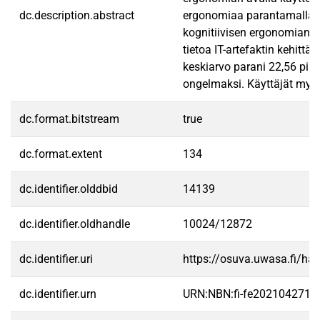
dc.description.abstract
ergonomiaa parantamalla vo
kognitiivisen ergonomian ja
tietoa IT-artefaktin kehitt
keskiarvo parani 22,56 pist
ongelmaksi. Käyttäjät myös 
dc.format.bitstream
true
dc.format.extent
134
dc.identifier.olddbid
14139
dc.identifier.oldhandle
10024/12872
dc.identifier.uri
https://osuva.uwasa.fi/h
dc.identifier.urn
URN:NBN:fi-fe2021042713