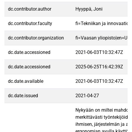
dc.contributor.author
Hyyppä, Joni
dc.contributor.faculty
fi=Tekniikan ja innovaatio
dc.contributor.organization
fi=Vaasan yliopisto|en=Uni
dc.date.accessioned
2021-06-03T10:32:47Z
dc.date.accessioned
2025-06-25T16:42:39Z
dc.date.available
2021-06-03T10:32:47Z
dc.date.issued
2021-04-27
Nykyään on miltei mahdotonta
merkittävästi työntekijöide
ihmisen, järjestelmän ja a
ergonomian avulla käyttöli