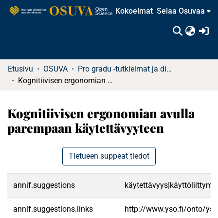
Kokoelmat
Selaa Osuvaa
(c
Etusivu
OSUVA
Pro gradu -tutkielmat ja diplomityöt
Kognitiivisen ergonomian avulla parempaan käytettävyyteen
Kognitiivisen ergonomian avulla
parempaan käytettävyyteen
Tietueen suppeat tiedot
annif.suggestions
käytettävyys|käyttöliittymä
annif.suggestions.links
http://www.yso.fi/onto/ys