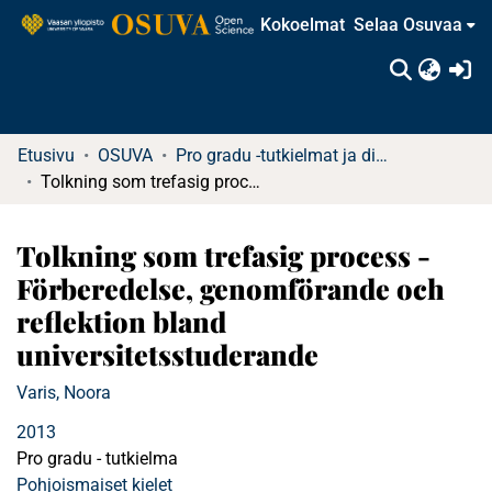
Kokoelmat
Selaa Osuvaa
(c
Etusivu
OSUVA
Pro gradu -tutkielmat ja diplomityöt
Tolkning som trefasig process - Förberedelse, genomförande och reflektion bland universitetsstuderande
Tolkning som trefasig process -
Förberedelse, genomförande och
reflektion bland
universitetsstuderande
Varis, Noora
2013
Pro gradu - tutkielma
Pohjoismaiset kielet