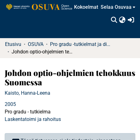
Kokoelmat
Selaa Osuvaa
(c
Etusivu
OSUVA
Pro gradu -tutkielmat ja diplomityöt
Johdon optio-ohjelmien tehokkuus Suomessa
Johdon optio-ohjelmien tehokkuus
Suomessa
Kaisto, Hanna-Leena
2005
Pro gradu - tutkielma
Laskentatoimi ja rahoitus