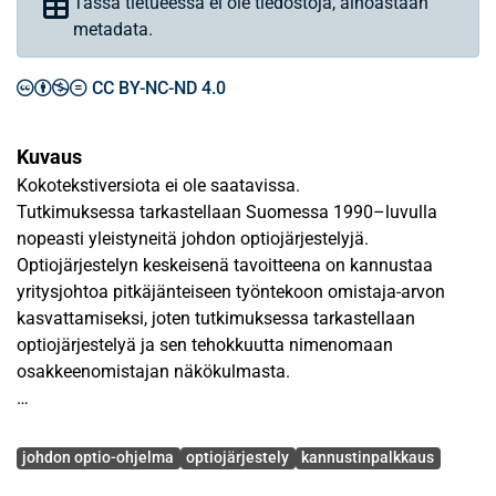
Tässä tietueessa ei ole tiedostoja, ainoastaan
metadata.
CC BY-NC-ND 4.0
Kuvaus
Kokotekstiversiota ei ole saatavissa.
Tutkimuksessa tarkastellaan Suomessa 1990–luvulla
nopeasti yleistyneitä johdon optiojärjestelyjä.
Optiojärjestelyn keskeisenä tavoitteena on kannustaa
yritysjohtoa pitkäjänteiseen työntekoon omistaja-arvon
kasvattamiseksi, joten tutkimuksessa tarkastellaan
optiojärjestelyä ja sen tehokkuutta nimenomaan
osakkeenomistajan näkökulmasta.
Teoreettisen viitekehyksen muodostavat johdon
Avainsanat
kannustinpalkkaus, erityisesti optiojärjestelyjen taustalla
johdon optio-ohjelma
optiojärjestely
kannustinpalkkaus
oleva päämies-agenttiteoria sekä taloudellinen