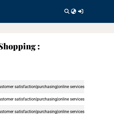
(current)
Shopping :
tomer satisfaction|purchasing|online services|shops|trade wi
tomer satisfaction|purchasing|online services|shops|trade wi
tomer satisfaction|purchasing|online services|shops|trade wi