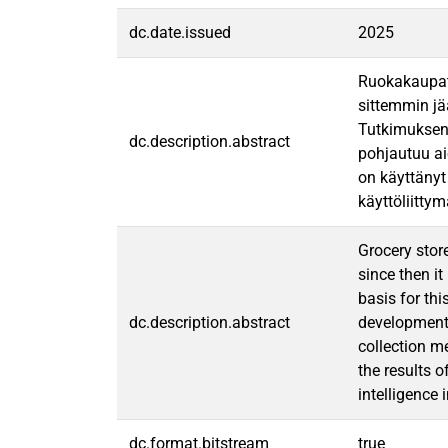
dc.date.issued
2025
Ruokakaupat 
sittemmin jä
Tutkimuksen 
dc.description.abstract
pohjautuu ai
on käyttänyt
käyttöliitty
Grocery stor
since then i
basis for th
dc.description.abstract
development 
collection m
the results o
intelligence
dc.format.bitstream
true