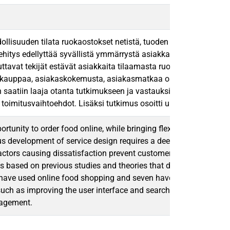
llisuuden tilata ruokaostokset netistä, tuoden samalla jousta
itys edellyttää syvällistä ymmärrystä asiakkaan kokemuksesta ja 
ttavat tekijät estävät asiakkaita tilaamasta ruokaa verkkokaupa
kkokauppaa, asiakaskokemusta, asiakasmatkaa ostoprosessissa ja
n saatiin laaja otanta tutkimukseen ja vastauksia tutkimuskysym
t toimitusvaihtoehdot. Lisäksi tutkimus osoitti uusia kehitysko
ortunity to order food online, while bringing flexibility and co
ous development of service design requires a deep understanding
factors causing dissatisfaction prevent customers from ordering 
is based on previous studies and theories that deal with online 
have used online food shopping and seven have not. In this way,
uch as improving the user interface and search functionality as w
anagement.