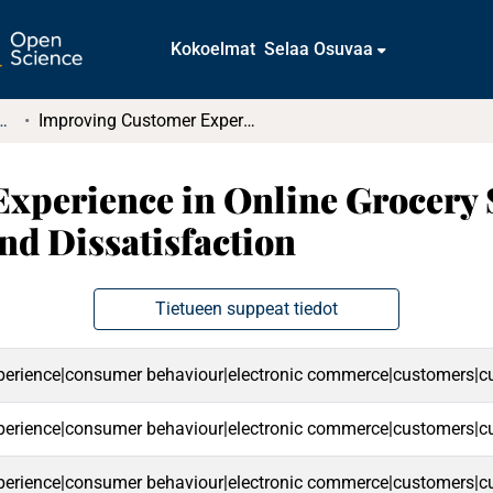
Kokoelmat
Selaa Osuvaa
tkielmat ja diplomityöt
Improving Customer Experience in Online Grocery Shopping : Addressing Barriers and Dissatisfaction
xperience in Online Grocery 
nd Dissatisfaction
Tietueen suppeat tiedot
erience|consumer behaviour|electronic commerce|customers|cus
erience|consumer behaviour|electronic commerce|customers|cus
erience|consumer behaviour|electronic commerce|customers|cus