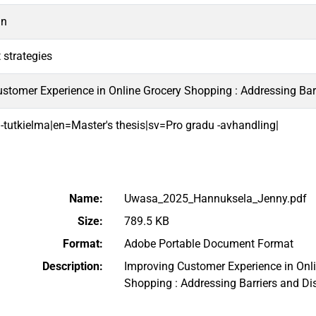
gn
strategies
stomer Experience in Online Grocery Shopping : Addressing Barr
 -tutkielma|en=Master's thesis|sv=Pro gradu -avhandling|
Name:
Uwasa_2025_Hannuksela_Jenny.pdf
Size:
789.5 KB
Format:
Adobe Portable Document Format
Description:
Improving Customer Experience in Onl
Shopping : Addressing Barriers and Di