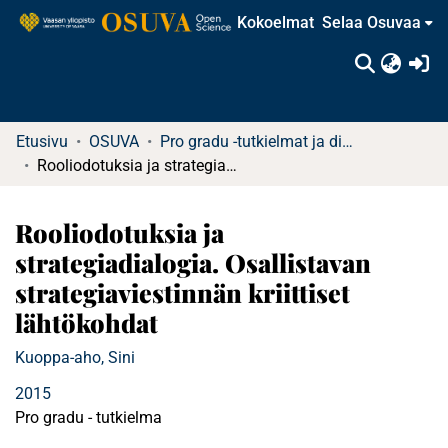
Kokoelmat
Selaa Osuvaa
(c
Etusivu
OSUVA
Pro gradu -tutkielmat ja diplomityöt
Rooliodotuksia ja strategiadialogia. Osallistavan strategiaviestinnän kriittiset lähtökohdat
Rooliodotuksia ja
strategiadialogia. Osallistavan
strategiaviestinnän kriittiset
lähtökohdat
Kuoppa-aho, Sini
2015
Pro gradu - tutkielma