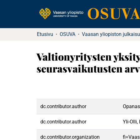
Etusivu
OSUVA
Vaasan yliopiston julkaisu
Valtionyritysten yksit
seurasvaikutusten ar
dc.contributor.author
Opanase
dc.contributor.author
Yli-Olli
dc.contributor.organization
fi=Vaas