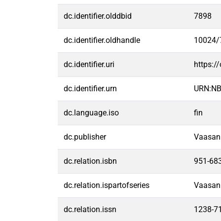
dc.identifier.olddbid
7898
dc.identifier.oldhandle
10024/
dc.identifier.uri
https:/
dc.identifier.urn
URN:NB
dc.language.iso
fin
dc.publisher
Vaasan 
dc.relation.isbn
951-683
dc.relation.ispartofseries
Vaasan y
dc.relation.issn
1238-7