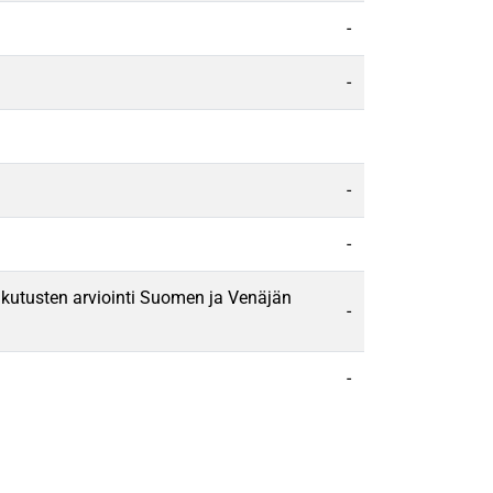
-
-
-
-
aikutusten arviointi Suomen ja Venäjän
-
-