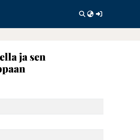
(current)
lla ja sen
uppaan