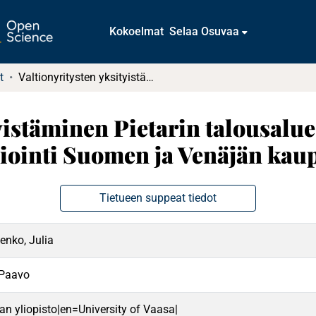
Kokoelmat
Selaa Osuvaa
t
Valtionyritysten yksityistäminen Pietarin talousalueella ja sen seurasvaikutusten arviointi Suomen ja Venäjän kauppaan
yistäminen Pietarin talousaluee
viointi Suomen ja Venäjän ka
Tietueen suppeat tiedot
nko, Julia
, Paavo
an yliopisto|en=University of Vaasa|