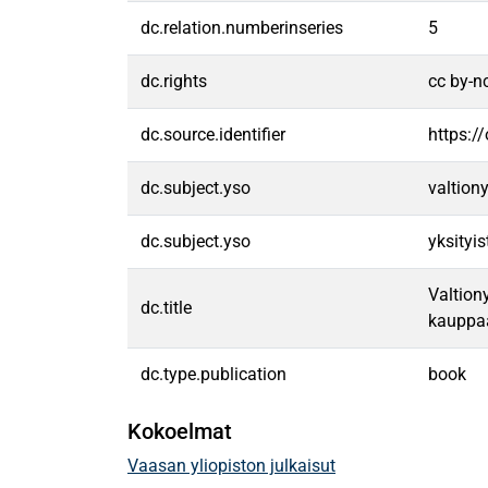
dc.relation.numberinseries
5
dc.rights
cc by-n
dc.source.identifier
https:/
dc.subject.yso
valtiony
dc.subject.yso
yksityi
Valtion
dc.title
kauppa
dc.type.publication
book
Kokoelmat
Vaasan yliopiston julkaisut