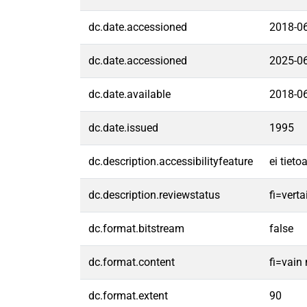
dc.date.accessioned
2018-0
dc.date.accessioned
2025-0
dc.date.available
2018-0
dc.date.issued
1995
dc.description.accessibilityfeature
ei tiet
dc.description.reviewstatus
fi=vert
dc.format.bitstream
false
dc.format.content
fi=vain
dc.format.extent
90