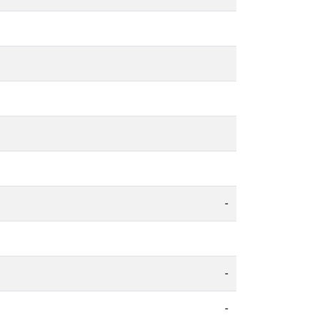
-
-
-