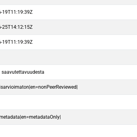
6-19T11:19:39Z
6-25T14:12:15Z
6-19T11:19:39Z
oa saavutettavuudesta
aisarvioimaton|en=nonPeerReviewed|
 metadata|en=metadataOnly|