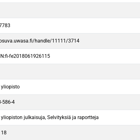
7783
/osuva.uwasa.fi/handle/11111/3714
N:fi-fe2018061926115
yliopisto
-586-4
liopiston julkaisuja, Selvityksiä ja raportteja
118