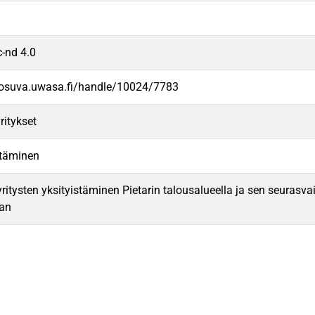
c-nd 4.0
/osuva.uwasa.fi/handle/10024/7783
ritykset
stäminen
yritysten yksityistäminen Pietarin talousalueella ja sen seurasv
an