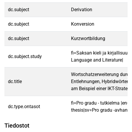
dc.subject
Derivation
dc.subject
Konversion
dc.subject
Kurzwortbildung
fi=Saksan kieli ja kirjallisu
dc.subject.study
Language and Literature|
Wortschatzerweiterung durch
dc.title
Entlehnungen, Hybridwörter 
am Beispiel einer IKT-Strategi
fi=Pro gradu - tutkielma |en=
dc.type.ontasot
thesis|sv=Pro gradu -avhandl
Tiedostot