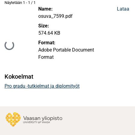
Näytetään
1 - 1 / 1
Name:
Lataa
osuva_7599.pdf
Size:
574.64 KB
Format:
Ladataan...
Adobe Portable Document
Format
Kokoelmat
Pro gradu -tutkielmat ja diplomityöt