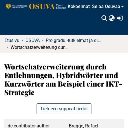
Kokoelmat
Selaa Osuvaa
(c
Etusivu
OSUVA
Pro gradu -tutkielmat ja diplomityöt
Wortschatzerweiterung durch Entlehnungen, Hybridwörter und Kurzwörter am Beispiel einer IKT-Strategie
Wortschatzerweiterung durch
Entlehnungen, Hybridwörter und
Kurzwörter am Beispiel einer IKT-
Strategie
Tietueen suppeat tiedot
dc.contributor.author
Bragge, Rafael