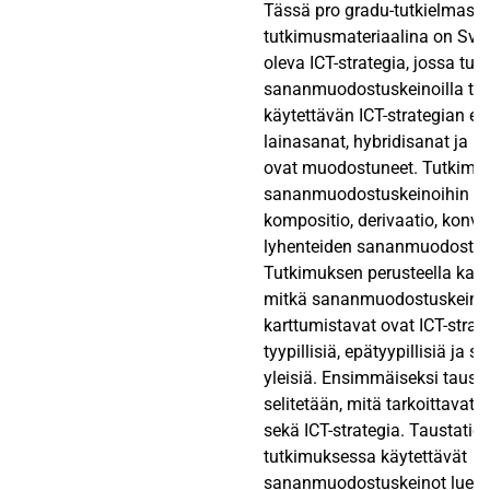
Tässä pro gradu-tutkielmass
tutkimusmateriaalina on Sveit
oleva ICT-strategia, jossa tutk
sananmuodostuskeinoilla tu
käytettävän ICT-strategian eri
lainasanat, hybridisanat ja 
ovat muodostuneet. Tutkimu
sananmuodostuskeinoihin ku
kompositio, derivaatio, konve
lyhenteiden sananmuodosta
Tutkimuksen perusteella kat
mitkä sananmuodostuskeinot
karttumistavat ovat ICT-strat
tyypillisiä, epätyypillisiä ja s
yleisiä. Ensimmäiseksi tausta
selitetään, mitä tarkoittavat I
sekä ICT-strategia. Taustatiet
tutkimuksessa käytettävät
sananmuodostuskeinot luetel