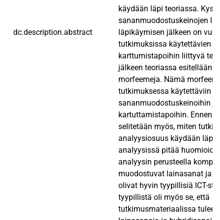
käydään läpi teoriassa. Kyse
sananmuodostuskeinojen luet
dc.description.abstract
läpikäymisen jälkeen on vuo
tutkimuksissa käytettävien 
karttumistapoihin liittyvä teo
jälkeen teoriassa esitellään vi
morfeemeja. Nämä morfeemit 
tutkimuksessa käytettäviin
sananmuodostuskeinoihin ja
kartuttamistapoihin. Ennen a
selitetään myös, miten tutki
analyysiosuus käydään läpi, j
analyysissä pitää huomioida
analyysin perusteella kompos
muodostuvat lainasanat ja h
olivat hyvin tyypillisiä ICT-str
tyypillistä oli myös se, että
tutkimusmateriaalissa tulee 