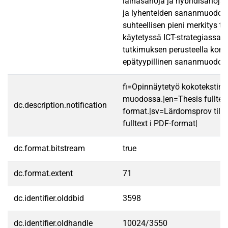
lainasanoja ja hybridisanoja.
ja lyhenteiden sananmuodost
suhteellisen pieni merkitys 
käytetyssä ICT-strategiassa.
tutkimuksen perusteella konve
epätyypillinen sananmuodost
fi=Opinnäytetyö kokotekstin
muodossa.|en=Thesis fulltex
dc.description.notification
format.|sv=Lärdomsprov till
fulltext i PDF-format|
dc.format.bitstream
true
dc.format.extent
71
dc.identifier.olddbid
3598
dc.identifier.oldhandle
10024/3550