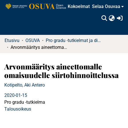
Kokoelmat
Selaa Osuvaa
(c
Etusivu
OSUVA
Pro gradu -tutkielmat ja diplomityöt (rajattu saatavuus)
Arvonmääritys aineettomalle omaisuudelle siirtohinnoittelussa
Arvonmääritys aineettomalle
omaisuudelle siirtohinnoittelussa
Kotipelto, Aki Antero
2020-01-15
Pro gradu -tutkielma
Talousoikeus