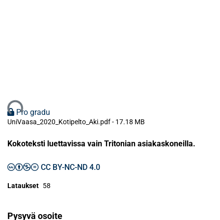
ataan...
Pro gradu
UniVaasa_2020_Kotipelto_Aki.pdf -
17.18 MB
Kokoteksti luettavissa vain Tritonian asiakaskoneilla.
CC BY-NC-ND 4.0
Lataukset
58
Pysyvä osoite