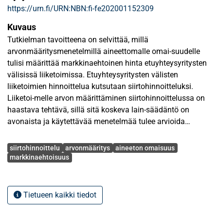
https://urn.fi/URN:NBN:fi-fe202001152309
Kuvaus
Tutkielman tavoitteena on selvittää, millä
arvonmääritysmenetelmillä aineettomalle omai-suudelle
tulisi määrittää markkinaehtoinen hinta etuyhteysyritysten
välisissä liiketoimissa. Etuyhteysyritysten välisten
liiketoimien hinnoittelua kutsutaan siirtohinnoitteluksi.
Liiketoi-melle arvon määrittäminen siirtohinnoittelussa on
haastava tehtävä, sillä sitä koskeva lain-säädäntö on
avonaista ja käytettävää menetelmää tulee arvioida
tapauskohtaisesti. Lisäksi aineeton omaisuus tuo oman
Avainsanat
haasteensa, koska sille ei ole Suomen lainsäädännössä
siirtohinnoittelu
arvonmääritys
aineeton omaisuus
siirto-hinnoittelua koskevaa määritelmää.
markkinaehtoisuus
Tulkinta-apua tuleekin hakea muualta ja siksi
siirtohinnoittelun yhteydessä jopa kansainväli-sen
Tietueen kaikki tiedot
standardin asemaan nousseet OECD:n
siirtohinnoitteluohjeet ovat muodostaneet tärke-än